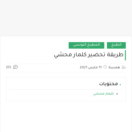
الطبخ
المطبخ التونسي
طريقة تحضير كلمار محشي
(0)
همسة
11 مارس 2021
محتويات
كلمار محشي