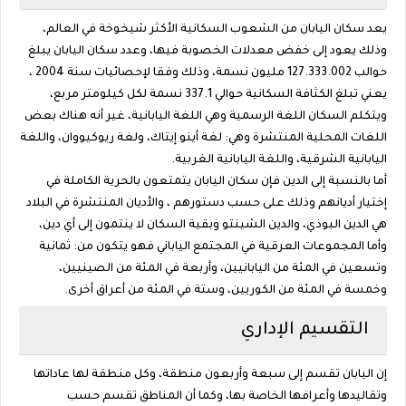
يعد سكان اليابان من الشعوب السكانية الأكثر شيخوخة في العالم،
وذلك يعود إلى خفض معدلات الخصوبة فيها، وعدد سكان اليابان يبلغ
حوالب 127.333.002 مليون نسمة، وذلك وفقا لإحصائيات سنة 2004 ،
يعني تبلغ الكثافة السكانية حوالي 337.1 نسمة لكل كيلومتر مربع،
ويتكلم السكان اللغة الرسمية وهي اللغة اليابانية، غير أنه هناك بعض
اللغات المحلية المنتشرة وهي: لغة أينو إيتاك، ولغة ريوكيووان، واللغة
اليابانية الشرقية، واللغة اليابانية الغربية.
أما بالنسبة إلى الدين فإن سكان اليابان يتمتعون بالحرية الكاملة في
إختيار أديانهم وذلك على حسب دستورهم ، والأديان المنتشرة في البلاد
هي الدين البوذي، والدين الشينتو وبقية السكان لا ينتمون إلى أي دين،
وأما المجموعات العرقية في المجتمع الياباني فهو يتكون من: ثمانية
وتسعين في المئة من اليابانيين، وأربعة في المئة من الصينيين،
وخمسة في المئة من الكوريين، وستة في المئة من أعراق أخرى.
التقسيم الإداري
إن اليابان تقسم إلى سبعة وأربعون منطقة، وكل منطقة لها عاداتها
وتقاليدها وأعرافها الخاصة بها، وكما أن المناطق تقسم حسب