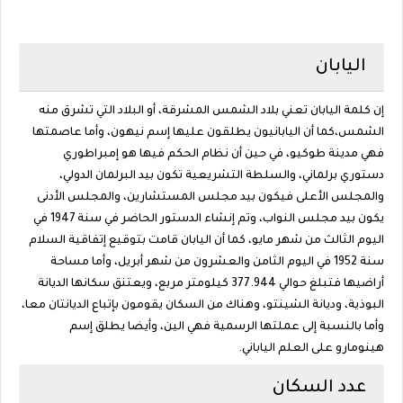
اليابان
إن كلمة اليابان تعني بلاد الشمس المشرقة، أو البلاد التي تشرق منه
الشمس،كما أن اليابانيون يطلقون عليها إسم نيهون، وأما عاصمتها
فهي مدينة طوكيو، في حين أن نظام الحكم فيها هو إمبراطوري
دستوري برلماني، والسلطة التشريعية تكون بيد البرلمان الدولي،
والمجلس الأعلى فيكون بيد مجلس المستشارين، والمجلس الأدنى
يكون بيد مجلس النواب، وتم إنشاء الدستور الحاضر في سنة 1947 في
اليوم الثالث من شهر مايو، كما أن اليابان قامت بتوقيع إتفاقية السلام
سنة 1952 في اليوم الثامن والعشرون من شهر أبريل، وأما مساحة
أراضيها فتبلغ حوالي 377.944 كيلومتر مربع، ويعتنق سكانها الديانة
البوذية، وديانة الشينتو، وهناك من السكان يقومون بإتباع الديانتان معا،
وأما بالنسبة إلى عملتها الرسمية فهي الين، وأيضا يطلق إسم
هينومارو على العلم الياباني.
عدد السكان