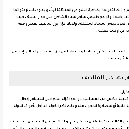
 و ذلك لتفردها بظاهرة الشواطئ المتلألئة ليلاً، و يعود ذلك لإحتوائها
 تسبّب إضاءة و توهج طبيعي ساحر لمياه الشاطئ على مدار السنة ، حيث
 ضوء نجوم السماء المتلألئة، ولذلك فإن جزر المالديف تعتبر وجهة
ّة في أوقات معيّنة.
ياسية البلد الأكثر إنخفاضا و تسطحا من بين جميع دول العالم، إذ يصل
 بها جزر المالديف
 يلي :
ت أغلبية عظمى من المسلمين، و لهذا فإنه يمنع على المسافر إدخال
ة مالية أو لمصادرة الكحول منه و ذلك نظرا لكونه قد أخل بأعراف الدولة
 جزر المالديف بكونه هش بشكل عام، و لذلك فإننان العديد من منتجعات
شكل دائم و مستمر و ذلك بهدف المحافظة على البيئة من التعرض إلى أي