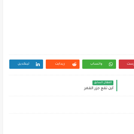
رست
واتساب
ريدايت
لينكدين
المقال السابق
أين تقع جزر القمر