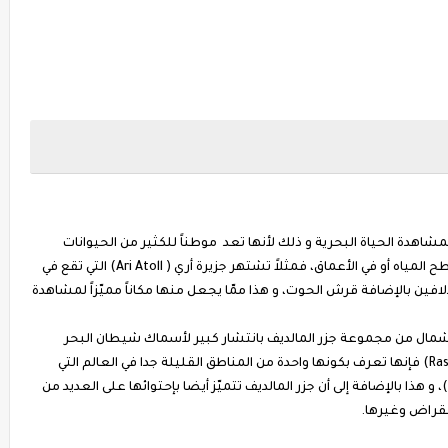
شاهدة الحياة البحرية و ذلك لأنها تعد موطناً للكثير من الحيوانات
البحريّة المتنوّعة سواء كانت تلك التي تعيش على سطح المياه أو في الأعماق، فمثلاً تشتهر جزيرة أري ( Ari Atoll) التي تقع في
لافين بالإضافة قرش الحوت، و هذا ممّا يجعل منها مكاناً مميّزاً لمشاهدة
Male ) التي تقع في جهة الشمال من مجموعة جزر المالديف بانتشار كبير لأسماك شيطان البحر
(Manta rays)، وأمّا بالنسبة لجزيرة راسدو (Rasdhoo Atoll) فإنها تعرف بكونها واحدة من المناطق القليلة جدا في العالم التي
توجد بها أسماك قرش المطرقة ( Hammerhead shark)، و هذا بالإضافة إلى أن جزر المالديف تتميّز أيضا بإحتوائها على العديد من
إنقراض وغيرها.