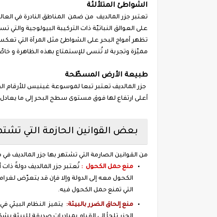
الشواطئ المتلألئة
تعتبر جزر المالديف من ضمن المناطق النادرة في العالم
على العوالق النباتيّة ذات التركيبة البيولوجية والتي
تظهر أمواج البحر على الشواطئ مثل المرآة التي تعكس
مميّزة وتجربة لا تُنسى للإستمتاع بهذه الظاهرة و خاص
طبيعة الأرض المسطّحة
جزر المالديف تعتبر تبعا لموسوعة غينيس للأرقام الق
أعلى ارتفاع لها فوق مستوى سطح البحر إلى ما يعادل 2.4م فحسب.
بعض القوانين الحازمة التي تشتهر
من القوانين الصارمة التي تشتهر بها جزر المالديف في ما
منع حمل الكحول :
تُعتبر جزر المالديف دولةً ذا
الكحول معه إلى الدولة وإلا فإن قد يتعرّض لغرام
التي تمنع حمل الكحول فيه.
منع إلحاق الضرر بالبيئة:
يتميز النظام البيئي في
الجزر تلجأ إلى القيام بمبادرات صديقة للبيئة ب