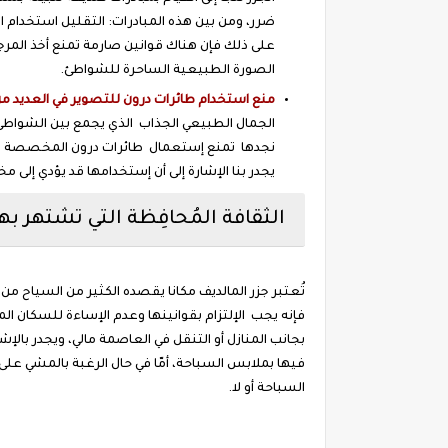
ضرر، ومن بين هذه المبادرات: التقليل استخدام الم
على ذلك فإن هناك قوانين صارمة تمنع أخذ المرجان
الصورة الطبيعية الساحرة للشواطئ.
منع استخدام طائرات درون للتصوير في العديد م
الجمال الطبيعي الجذاب الذي يجمع بين الشواطئ ال
نجدها تمنع إستعمال طائرات درون المخصصة لل
يجدر بنا الإشارة إلى أن إستخدامها قد يؤدي إلى مخ
الثقافة المُحافِظة التي تشتهر به
تُعتبر جزر المالديف مكانا يقصده الكثير من السياح من كا
فإنه يجب الإلتزام بقوانينها وعدم الإساءة للسكان 
بجانب المنازل أو التنقل في العاصمة مالي، ويجدر بالإش
فيها بملابس السباحة، أمّا في حال الرغبة بالمشي ع
السباحة أو لا.