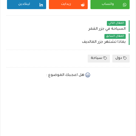
واتساب
ريدايت
لينكدين
المقال التالي
السياحة في جزر القمر
المقال السابق
بماذا تشتهر جزر المالديف
دول
سياحة
هل اعجبك الموضوع :