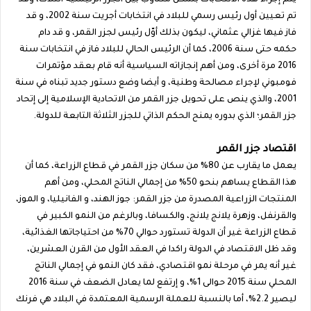
يتم إجراء هذه الانتخابات بشكل متناوب بين الجزر الرئيسية الثلاث، وقد
تم تعيين أول رئيس رسمي للبلاد في انتخابات أجريت سنة 2002، و قد
فاز فيها غزالي عثماني، ليكون بذلك أوّل رئيس لجزر القمر، و قد دام
حكمه حتى سنة 2006، كما أن الرئيس الحالي للبلاد فاز في انتخابات سنة
2016 مرة أخرى، ومن أهم إنجازاته السياسية أنه قام بعقد مؤتمرات
فومبوني لإجراء مصالحة وطنية، و أيضا وضع دستور جديد تبناه في سنة
2001، والذي ينص على تحويل جزر القمر من الاتحادية الإسلامية إلى إتحاد
جزر القمر؛ الذي بدوره يمنح الحكم الذاتي للجزر الثلاثة التابعة للدولة.
اقتصاد جزر القمر
يعمل ما يقارب عن 80% من سكان جزر القمر في قطاع الزراعة، كما أن
هذا القطاع يساهم بنحو 50% من إجمالي الناتج المحلي، ومن أهم
المنتجات الزراعية المصدرة من جزر القمر: جوز الهند، و الفانيليا، و الموز،
والقرنفل، وزهرة يلانج يلانج، والكسافا، وبالرغم من النمو الكبير في
قطاع الزراعة غير أن الدولة تستورد حوالي 70% من احتياجاتها الغذائية،
وقد ظل الاقتصاد في الدولة راكدا في العقد الأول من القرن العشرين،
غير أنه يمر في مرحلة نمو اقتصادي، فقد كان النمو في إجمالي الناتج
المحلي سنة 2015 حوالى 1%، و إرتفع لما يعادل الضعف في سنة 2016
ليصير 2.2%، أما بالنسبة للعملة الرسمية المعتمدة في البلاد هي فرنك