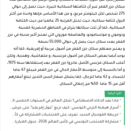
تعتبر إحدى أقل الدول اكتظاظا بالسكان، وعلى الرغم من انخفاض عدد
سكان جزر القمر غير أن كثافتها السكانية كبيرة، حيث تصل إلى حوالي
275 شخص لكل كيلومتر مربع، و من هذا الأساس فإنها واحدة من أكثر
الدولِ كثافة سكانية، حيث تحتل المرتبة 25 عالميا من حيث الكثافة
السكانية، كما أن ثلث سكانها يتركز في المناطق الحضرية كمدينة
ودوموني و موتسامودو، والعاصمة موروني التي تعتبر أكبر مدينة في جزر
القمر بعدد سكان حيث يصل إلى حوالي 55,000 نسمة.
و يعتبر معظم سكان جزر القمر من أصول عربية أو إفريقية، كما أنه
يوجد أيضا بعض السكان من أصول فرنسية، و ملغاشية، وهندية، ولكن
أغلب السكان فرنسي الأصل غادروا جزر القمر بعد إستقلالها سنة 1975،
و أما بالنسبة إلى متوسط الأعمار الحالي في جزر القمر فيبلغ 67 عاما
للنساء، و 62 عاما للرجال، كما يشكل صغار السن اللذين تبلغ أعمارهم
أقل من 15 عاما 50% من إجمالي السكان.
اقرا ايضا
ماذا بعد الذكاء الاصطناعي؟ شكل العالم في السنوات الخمس القادمة
أسرار هيمنة الترجي التونسي: كيف تربع "غول إفريقيا" على عرش الألقاب؟
خريطة المونديال الجديد: تعرف على المنتخبات المشاركة في كأس العالم ومن المرشح للقب؟
مشاركة المنتخب التونسي في كأس العالم 2026: جدول المباريات، التشكيلة، وحظوظ النسور