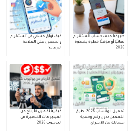
الاصطناعي بتحليل الحامض النووي (DNA) لكل
مريض بشكل فوري، وتصميم علاج جيني
مخصص له يتوافق تماماً مع طبيعة جسده،
مما يرفع نسب الشفاء من الأمراض
المستعصية مثل السرطان إلى مستويات غير
طريقة حذف حساب انستقرام
كيف أوثق حسابي في أنستقرام
مسبوقة.
نهائيًا أو مؤقتًا خطوة بخطوة
والحصول على العلامة
2026
الزرقاء؟
الجراحة والروبوتات النانوية
بحلول السنوات القادمة، ستنتشر روبوتات
متناهية الصغر (Nanobots) يمكنها السير في
مجرى الدم لإصلاح الخلايا التالفة، أو تدمير
الأورام الخبيثة دون الحاجة إلى تدخل جراحي
تقليدي.
تفعيل الواتساب 2026: طرق
كيفية تفعيل الأرباح من
3. اختفاء الوظائف التقليدية
التفعيل بدون رقم وحماية
الفيديوهات القصيرة في
وظهور "اقتصاد المبتكرين
حسابك من الاختراق
اليوتيوب 2026
الفرديين"