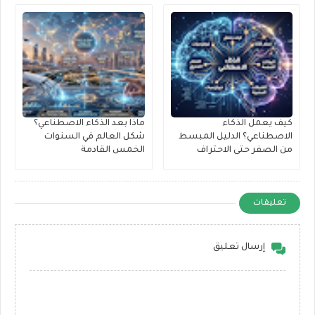
إن المخاوف من خسارة الوظائف حقيقية، لكن
المشهد ليس مظلماً بالكامل. سيعيد الذكاء
الاصطناعي تشكيل سوق العمل بشكل جذري.
أتمتة المهام المكتبية والإدارية:
وظائف
مثل إدخال البيانات، خدمة العملاء
التقليدية، والمحاسبة البسيطة ستدار
كيف يعمل الذكاء
ماذا بعد الذكاء الاصطناعي؟
بالكامل بواسطة وكلاء ذكاء اصطناعي
الاصطناعي؟ الدليل المبسط
شكل العالم في السنوات
مستقلين (
AI Agents
).
من الصفر حتى الاحتراف
الخمس القادمة
ظهور الشركات أحادية الفرد
(
Solopreneurship
):
في المستقبل
القريب، سنرى شركات تبلغ قيمتها
تعليقات
ملايين الدولارات يديرها شخص واحد
فقط! هذا الشخص سيكون هو "المدير
التنفيذي"، بينما يتولى الذكاء الاصطناعي
إرسال تعليق
أدوار المبرمج، والمسوق، والمحاسب،
والمصمم.
وظائف المستقبل الجديدة:
ستظهر