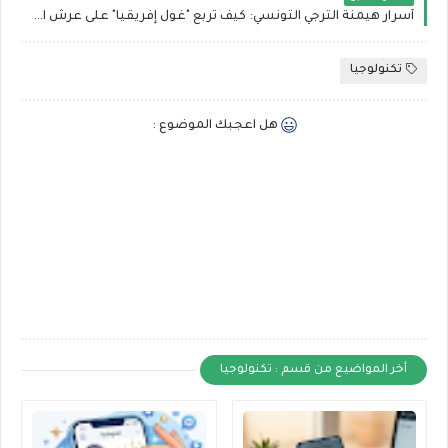
سيعني أن الآلات لن تعود مجرد "مساعد
أسرار هيمنة الترجي التونسي: كيف تربع "غول إفريقيا" على عرش الألقاب؟
رقمي"، بل ستصبح "شريكاً مفكراً" في
اتخاذ القرارات المصيرية للدول والشركات.
تكنولوجيا
هل اعجبك الموضوع :
2. ثورة الروبوتات الطبية
والتشخيص الفائق بدقة النانو
تُجمع التقارير التقنية على أن القطاع الصحي
سيكون الرابح الأكبر في السنوات الخمس
القادمة بفضل الاندماج بين الذكاء الاصطناعي
والبيولوجيا الرقمية.
الطب الشخصي الدقيق
أخر المواضيع من قسم : تكنولوجيا
(Personalized Medicine)
لن يعود العلاج موحداً لجميع المرضى الذين
يعانون من نفس المرض. سيقوم الذكاء