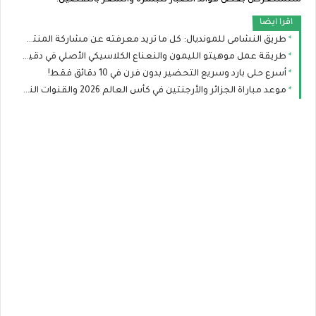
سنستعرض بعض فوائد الصبار للبشرة والشعر بالتفصيل.
اقرا ايضا
طريق النشامى للمونديال: كل ما تريد معرفته عن مشاركة المنتخب الأردني في كأس العالم
طريقة عمل موهيتو الليمون والنعناع الكلاسيكي الأصلي في دقيقتين
أسرع حلى بارد وسريع التحضير بدون فرن في 10 دقائق فقط!
موعد مباراة الجزائر والأرجنتين في كأس العالم 2026 والقنوات الناقلة والتشكيل المتوقع