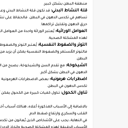
منطقة البطن بشكل كبير.
قلة النشاط البدني:
قد تكون قلة النشاط البدني وعدم
تساهم في تكدس الدهون في البطن. فالحفاظ على نشاط
حرق الدهون وتقليل تراكمها.
العوامل الوراثية:
يُعتبر الوراثة واحدة من العوامل 
لهذه المشكلة الصحية.
التوتر والضغوط النفسية:
يُعتبر التوتر والضغوط
فالتوتر المُستمر والضغوط النفسية يمكن أن يزيد من إ
البطن.
الشيخوخة:
مع تقدم السن والشيخوخة، يصبح من الص
الدهون في البطن بشكل أكبر.
اضطرابات هرمونية:
بعض الاضطرابات الهرمونية مث
تكدس الدهون في البطن.
تناول الكحول:
تناول كميات كبيرة من الكحول يمكن 
بالاضافة إلى الأسباب المذكورة أعلاه، هنالك أسباب
القلب والسكري وارتفاع ضغط الدم.
في النهاية، يجب على الأشخاص الذين يُعانون من تكدس
الأسباب الدقيقة لهذه المشكلة الصحية واتخاذ الإجر