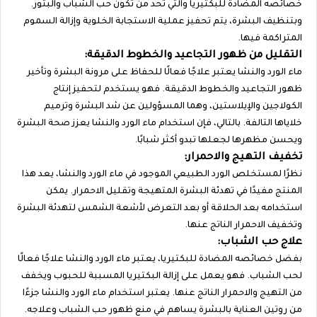
خصائصه المضادة للبكتيريا والتي تحد من تكون حب الشباب والبثور.
وبتنظيف البشرة، يتم تحفيز عملية الاستجابة الخلوية وإزالة السموم
المتراكمة فيها.
التقليل من ظهور التجاعيد والخطوط الدقيقة:
ماء الورد والنشا يعتبر علاجًا فعالًا للحفاظ على مرونة البشرة وتأخير
ظهور التجاعيد والخطوط الدقيقة. فهو يستخدم لتحفيز إنتاج
الكولاجين والإيلاستين، وهما المسؤولين عن شد البشرة وترميم
خلاياها التالفة. بالتالي، فإن استخدام ماء الورد والنشا يعزز صحة البشرة
ويحسن مظهرها لجعلها تبدو أكثر شبابًا.
تخفيف التهيج والاحمرار:
نظرًا لمستخلص الورد الطبيعي الموجود في ماء الورد والنشا، يعد هذا
المنتج مفيدًا في تهدئة البشرة المتهيجة وتقليل الاحمرار. يمكن
استخدامه بعد الحلاقة أو بعد التعرض لأشعة الشمس لتهدئة البشرة
وتخفيف الاحمرار الناتج عنها.
علاج حب الشباب:
بفضل خصائصه المضادة للبكتيريا، يعتبر ماء الورد والنشا علاجًا فعالًا
لحب الشباب. فهو يعمل على إزالة البكتيريا المسببة للحبوب ويخفف
من التهيج والاحمرار الناتج عنها. يعتبر استخدام ماء الورد والنشا جزءًا
من روتين العناية بالبشرة يساهم في منع ظهور حب الشباب وعلاجه.