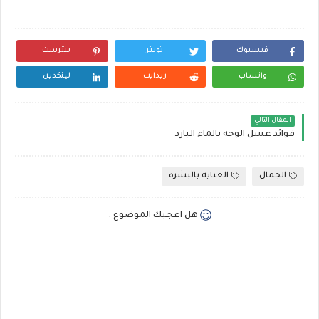
فيسبوك
تويتر
بنترست
واتساب
ريدايت
لينكدين
المقال التالي
فوائد غسل الوجه بالماء البارد
الجمال
العناية بالبشرة
هل اعجبك الموضوع :