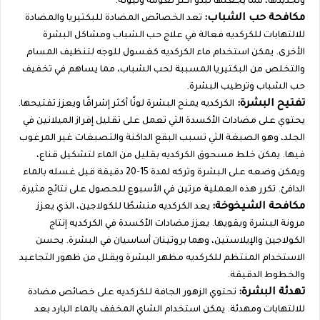
وتجديدها، مما يجعلها تبدو أكثر نعومة وليونة.
مكافحة حب الشباب:
تعد الخصائص المضادة للبكتيريا والمضادة
للالتهابات للكركديه فعالة في علاج حب الشباب ومشاكل البشرة
الأخرى. يمكن استخدام ماء الكركديه كغسول للوجه لتنظيف المسام
والتخلص من البكتيريا المسببة لحب الشباب، مما يساهم في تخفيف
حب الشباب وترطيب البشرة.
تفتيح البشرة:
الكركديه يمنح البشرة لونًا أكثر إشراقًا ويعزز تفتيحها.
يحتوي على مضادات الأكسدة التي تعمل على تقليل إفراز الميلانين في
الجلد، وهو الصبغة التي تسبب البقع الداكنة والتصبغات غير المرغوب
فيها. يمكن خلط مسحوق الكركديه بقليل من الماء لتشكيل قناع،
ويمكن وضعه على البشرة وتركه لمدة 15-20 دقيقة قبل غسله بالماء
الدافئ. تكرر هذه العملية مرتين في الأسبوع للحصول على نتائج مثيرة.
مكافحة الشيخوخة:
يعد الكركديه منشطًا للكولاجين، الذي يعزز
مرونة البشرة ويقويها. يعزز مضادات الأكسدة في الكركديه إنتاج
الكولاجين والإيلاستين، وهما بروتينان أساسيان في البشرة. يحسن
الاستخدام المنتظم للكركديه مظهر البشرة ويقلل من ظهور التجاعيد
والخطوط الدقيقة.
تهدئة البشرة:
تحتوي الزهور الجافة للكركديه على خصائص مضادة
للالتهابات ومهدئة. يمكن استخدام الشاي المخفف بالماء البارد بعد