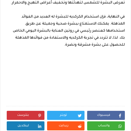
تعرض البشرة للشمس لتهدئتها وتخفيف أعراض التهيج والاحمرار.
في النهاية، فإن استخدام الكركديه للبشرة له العديد من الفوائد
المذهلة. يمكنك الاستمتاع ببشرة صحية وجميلة عن طريق
استخدامها كعنصر رئيسي في روتين العناية بالبشرة اليومي الخاص
بك. لذا، لا تتردد في تجربة الكركديه والاستفادة من فوائدها المذهلة
للحصول على بشرة مشرقة ونضرة.
فيسبوك
تويتر
بنترست
واتساب
ريدايت
لينكدين