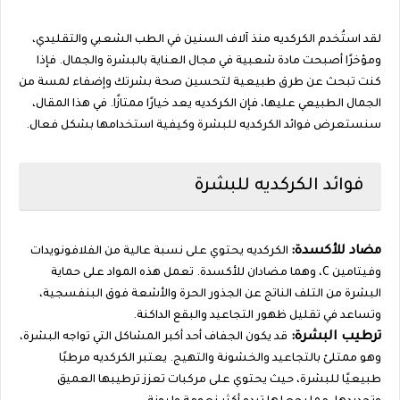
لقد استُخدم الكركديه منذ آلاف السنين في الطب الشعبي والتقليدي،
ومؤخرًا أصبحت مادة شعبية في مجال العناية بالبشرة والجمال. فإذا
كنت تبحث عن طرق طبيعية لتحسين صحة بشرتك وإضفاء لمسة من
الجمال الطبيعي عليها، فإن الكركديه يعد خيارًا ممتازًا. في هذا المقال،
سنستعرض فوائد الكركديه للبشرة وكيفية استخدامها بشكل فعال.
فوائد الكركديه للبشرة
مضاد للأكسدة:
الكركديه يحتوي على نسبة عالية من الفلافونويدات
وفيتامين C، وهما مضادان للأكسدة. تعمل هذه المواد على حماية
البشرة من التلف الناتج عن الجذور الحرة والأشعة فوق البنفسجية،
وتساعد في تقليل ظهور التجاعيد والبقع الداكنة.
ترطيب البشرة:
قد يكون الجفاف أحد أكبر المشاكل التي تواجه البشرة،
وهو ممتلئ بالتجاعيد والخشونة والتهيج. يعتبر الكركديه مرطبًا
طبيعيًا للبشرة، حيث يحتوي على مركبات تعزز ترطيبها العميق