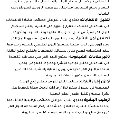
الزائدة التي تتراكم على سطح الجلد. بالإضافة إلى ذلك، يعزز تنظيف
المسام ويمنع انسدادها، مما يقلل من ظهور الرؤوس السوداء وحب
الشباب.
تقليل الالتهابات:
يحتوي اللبان المر على خصائص مضادة للالتهابات
التي تساعد في تخفيف الاحمرار والتورم على البشرة. يعتبر استخدام
اللبان المر مفيدًا في علاج الحبوب الالتهابية وحب الشباب والأكزيما.
تحسين لون البشرة:
يعتبر تطبيق خليط من مسحوق اللبان المر
وماء الورد على الوجه مفيدًا لتحسين اللون الطبيعي للبشرة وإشراقها.
يمكن استخدامه كعلاج منزلي لمشاكل التصبغات وتفتيح البقع الداكنة.
تأخير علامات الشيخوخة:
يحتوي اللبان المر على مضادات الأكسدة
التي تساعد في تقليل تجاعيد البشرة وخطوط الغموض. يمكن
استخدام اللبان المر كجزء من روتين العناية بالبشرة للحفاظ على
الشباب والحد من ظهور علامات الشيخوخة.
توازن إفراز الزيوت:
يساعد اللبان المر في تنظيم إنتاج الزيوت
الطبيعية في البشرة. يعتبر توازن إفرازات الزيوت مهمًا للحفاظ على
بشرة صحية وتقليل ظهور البقع الدهنية.
ترطيب البشرة:
يحتوي اللبان المر على خصائص ترطيبية فعالة، مما
يجعله مناسبًا للبشرة الجافة والمتشققة. يمكن استخدام اللبان المر
كجزء من قناع ترطيب لتغذية البشرة ومنحها نعومة وليونة.