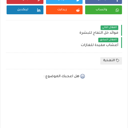
واتساب
ريدايت
لينكدين
المقال التالي
فوائد خل التفاح للبشرة
المقال السابق
أعشاب مفيدة للغازات
التغذية
هل اعجبك الموضوع :