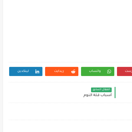
رست
واتساب
ريدايت
لينكدين
المقال السابق
أسباب قلة النوم