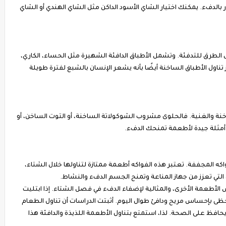
بالدفء. يمكنك اختيار الشاي الأسود الداكن مثل الشاي الهندي أو الشاي
 الطرق للتدفئة. وتشمل الأطباق الدافئة الشهيرة مثل الحساء، الكاري،
ناول الأطباق الساخنة أيضًا بأنه يشعر الإنسان بالشبع لفترة طويلة
نة والغنية. فالحلوى مشروب الشوكولاتة الساخنة، أو التوت الساخن، أو
أمثلة جيدة لأطعمة تمنحك الدفء.
فواكه المجففة. تعتبر هذه الفواكه أطعمة ممتازة لتناولها خلال الشتاء،
التي تعزز من جهاز المناعة وتمنح الجسم الدفء والنشاط.
بعض الأطعمة الأخرى، والمثالية لإضفاء الدفء في فصل الشتاء. إذا ابتليت
حظى بإحساس مريح ودافئ طوال اليوم. أثبتت الدراسات أن تناول الطعام
افظ على الصحة. لذا، استمتع بتناول الأطعمة اللذيذة والدافئة هذا