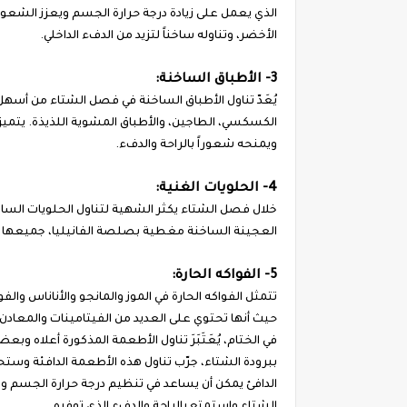
الذي يعمل على زيادة درجة حرارة الجسم ويعزز الشعور 
الأخضر، وتناوله ساخناً لتزيد من الدفء الداخلي.
3- الأطباق الساخنة:
يُعَدّ تناول الأطباق الساخنة في فصل الشتاء من أسهل
الكسكسي، الطاجين، والأطباق المشوية اللذيذة. يتميز ت
ويمنحه شعوراً بالراحة والدفء.
4- الحلويات الغنية:
خلال فصل الشتاء يكثر الشهية لتناول الحلويات الساخ
العجينة الساخنة مغطية بصلصة الفانيليا، جميعها 
5- الفواكه الحارة:
تتمثل الفواكه الحارة في الموز والمانجو والأناناس وال
حيث أنها تحتوي على العديد من الفيتامينات والمعادن 
في الختام، يُعَتَبَرَ تناول الأطعمة المذكورة أعلاه و
ببرودة الشتاء، جرّب تناول هذه الأطعمة الدافئة وست
الدافئ يمكن أن يساعد في تنظيم درجة حرارة الجسم ويح