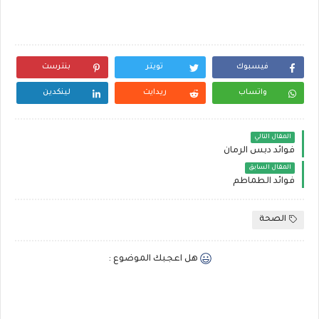
فيسبوك
تويتر
بنترست
واتساب
ريدايت
لينكدين
المقال التالي
فوائد دبس الرمان
المقال السابق
فوائد الطماطم
الصحة
هل اعجبك الموضوع :