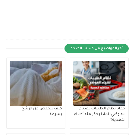
أخر المواضيع من قسم : الصحة
خفايا نظام الطيبات لضياء
كيف تتخلص من الرشح
العوضي: لماذا يحذر منه أطباء
بسرعة
التغذية؟