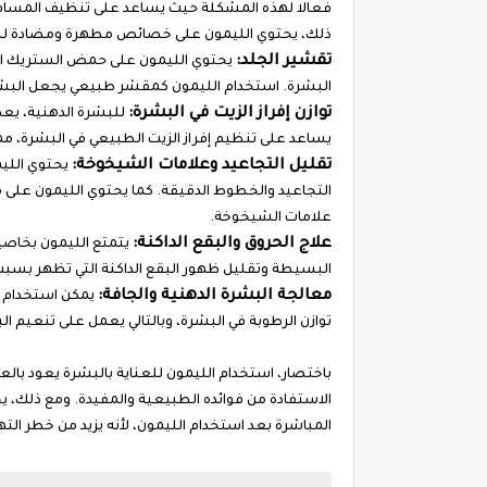
فعالا لهذه المشكلة حيث يساعد على تنظيف المسام و
ذلك، يحتوي الليمون على خصائص مطهرة ومضادة للبكت
تقشير الجلد:
يحتوي الليمون على حمض الستريك الذي 
البشرة. استخدام الليمون كمقشر طبيعي يجعل البش
توازن إفراز الزيت في البشرة:
للبشرة الدهنية، يعد
يساعد على تنظيم إفراز الزيت الطبيعي في البشرة، مم
تقليل التجاعيد وعلامات الشيخوخة:
يحتوي الليم
التجاعيد والخطوط الدقيقة. كما يحتوي الليمون على 
علامات الشيخوخة.
علاج الحروق والبقع الداكنة:
يتمتع الليمون بخاصية
البسيطة وتقليل ظهور البقع الداكنة التي تظهر بسبب
معالجة البشرة الدهنية والجافة:
يمكن استخدام ا
توازن الرطوبة في البشرة، وبالتالي يعمل على تنعيم ال
باختصار، استخدام الليمون للعناية بالبشرة يعود بالعد
الاستفادة من فوائده الطبيعية والمفيدة. ومع ذلك،
المباشرة بعد استخدام الليمون، لأنه يزيد من خطر ال