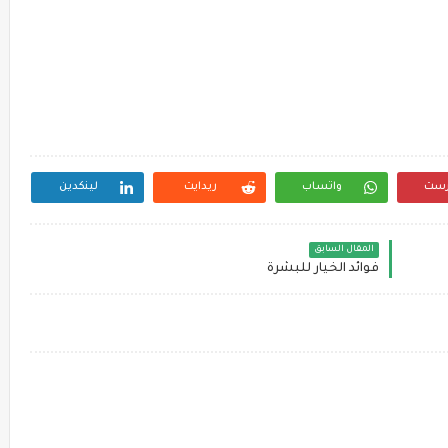
رست
واتساب
ريدايت
لينكدين
المقال السابق
فوائد الخيار للبشرة