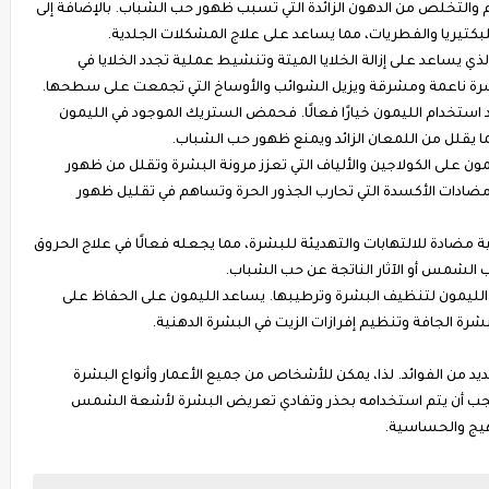
التخلص من الدهون الزائدة التي تسبب ظهور حب الشباب. بالإضافة إلى
يريا والفطريات، مما يساعد على علاج المشكلات الجلدية.
يساعد على إزالة الخلايا الميتة وتنشيط عملية تجدد الخلايا في
رة ناعمة ومشرقة ويزيل الشوائب والأوساخ التي تجمعت على سطحها.
 استخدام الليمون خيارًا فعالًا. فحمض الستريك الموجود في الليمون
ا يقلل من اللمعان الزائد ويمنع ظهور حب الشباب.
ون على الكولاجين والألياف التي تعزز مرونة البشرة وتقلل من ظهور
مضادات الأكسدة التي تحارب الجذور الحرة وتساهم في تقليل ظهور
 مضادة للالتهابات والتهديئة للبشرة، مما يجعله فعالًا في علاج الحروق
 الشمس أو الآثار الناتجة عن حب الشباب.
لليمون لتنظيف البشرة وترطيبها. يساعد الليمون على الحفاظ على
بشرة الجافة وتنظيم إفرازات الزيت في البشرة الدهنية.
يد من الفوائد. لذا، يمكن للأشخاص من جميع الأعمار وأنواع البشرة
 يجب أن يتم استخدامه بحذر وتفادي تعريض البشرة لأشعة الشمس
تهيج والحساسية.