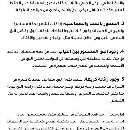
والمظلمة في الركن الخلفي للأثاث أو خلف الصور المعلقة على الحائط.
تعتبر هذه الأعشاش بيض البق وأشكال أخرى من حياتهم الدقيقة.
3. الشعور بالحكة والحساسية:
إذا كنت تشعر بحكة مستمرة
وتهيج في الجلد، قد يكون ذلك نتيجة للقاءك بلدغات البق. يفضل البق
اللدغ في الليل وفي أماكن معينة مثل الرقبة والقدمين والأكتاف.
4. وجود البق المحشور بين الثياب:
بعد مراجعة ملابسك، قد تجد
بق بين الثياب النظيفة التي وضعتها في الدولاب. تختبئ البق في
الأنسجة وتتسبب في ظهور ثقوب صغيرة في الملابس.
5. وجود رائحة كريهة:
عندما تكون البق متواجدة بكميات كبيرة في
المنزل، قد تسبب رائحة كريهة وغير محببة. قد لا تكون رائحة البق قوية
بما يكفي للاكتشاف السريع، ولكنها قد تصبح واضحة عند الاقتراب من
المصدر.
اذا وجدت أي من هذه العلامات في منزلك، فمن المستحسن اتخاذ
اجراءات فورية للقضاء على البق. يمكنك القيام بمجموعة من الخطوات
للتخلص من البق، مثل غسل وتجفيف كل الملابس والفراش المصاب