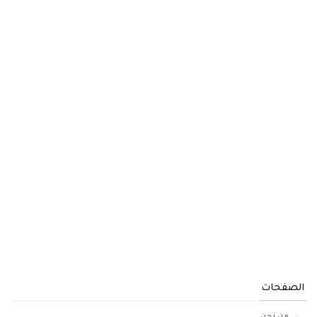
الصفحات
من نحن