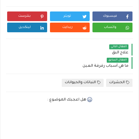
فيسبوك
تويتر
بنترست
واتساب
ريدايت
لينكدين
المقال التالي
علاج البق
المقال السابق
ما هي أسباب رفرفة العين
الحشرات
النباتات والحيوانات
هل اعجبك الموضوع :