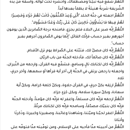
اللَّهُمَّ شفع فيه نبيّنا ومصطفاك، واحشره تحت لوائه، واسقه من يده
الشّريفة شربةً هنيئةً لا يظمأ بعدها أبداً.
اللَّهُمَّ اجعله في جنّة الخلد "الَّتِي وُعِدَ الْمُتَّقُونَ كَانَتْ لَهُمْ جَزَاء وَمَصِيرًا.
لَهُمْ فِيهَا مَا يَشَاؤُونَ خَالِدِينَ كَانَ عَلَى رَبِّكَ وَعْدًا مَسْؤُولا".
اللَّهُمَّ إنّه صبر على البلاء فلم يجزع، فامنحه درجة الصّابرين الّذين يوفون
أجورهم بغير حساب فإنّك القائل "إنّما يوفي الصّابرون أجرهم بغير
حساب".
اللَّهُمَّ إنّه كان مصلّ لك، فثبّته على الصّراط يوم تزل الأقدام.
اللَّهُمَّ إنّه كان صائماً لك، فأدخله الجنّة من باب الريّان.
اللَّهُمَّ إنّه كان لكتابك تالٍ وسامع، فشفّع فيه القرآن، وارحمه من النّيران،
واجعله يا رحمن يرتقي في الجنّة إلى آخر آية قرأها أو سمعها، وآخر حرفٍ
تلاه.
اللَّهُمَّ ارزقه بكلّ حرفٍ في القرآن حلاوة، وبكلّ كلمة كرامة، وبكلّ اّية
سعادة، وبكلّ سورة سلامة، وبكل جْزءٍ جزاء.
اللَّهُمَّ ارحمه فإنّه كان مسلماً، واغفر له فإنّه كان مؤمناً، وأدخله الجنّة
فإنّه كان بنبيّك مصدّقاً، وسامحه فإنّه كان لكتابك مرتّلاً.
اللَّهُمَّ اغفر لحيّنا وميّتنا، وشاهدنا وغائبنا، وصغيرنا وكبيرنا، وذَكرنَا
وأنثانا.
اللَّهُمَّ من أحييته منّا فأحيه على الإسلام، ومن توفّيته منّا فتوفّه على