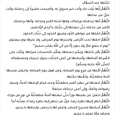
تثبّتها عند السؤال.
اللَّهُمَّ إنّها نَزَلت بك وأنت خير منزولٍ به، وأصبحت فقيرةً إلى رحمتك وأنت
غنيٌّ عن عذابها.
اللَّهُمَّ آتها برحمتك ورضاك، وقهِا فتنة القبر وعذابه، وآتها برحمتك
الأمن من عذابك حتّى تبعثها إلى جنّتك يا أرحم الرّاحمين.
اللَّهُمَّ انقلها من مواطن الدّود وضيق اللحود إلى جنّات الخلود.
اللَّهُمَّ احمها تحت الأرض، واسترها يوم العرض، ولا تخزها يوم يبعثون
“يوم لا ينفع مالٌ ولا بنون إلّا من أتى الله بقلبٍ سليم”.
اللَّهُمَّ يمّن كتابها، ويسّر حسابها، وثقّل بالحسنات ميزانها، وثبّت على
الصّراط أقدامها، وأسكنها في أعلى الجنّات بجوار حبيبك ومصطفاك
(صلّى الله عليه وسلّم).
اللَّهُمَّ أمّنها من فزع يوم القيامة، ومن هول يوم القيامة، واجعل نفسها
آمنة مطمئنّة، ولقّنها حجّتها.
اللَّهُمَّ اجعلها في بطن القبر مطمئنّةً وعند قيام الإشهاد آمنةً، وبجود
رضوانك واثقةً، وإلى أعلى درجاتك سابقةً.
اللَّهُمَّ اجعل عن يمينها نوراً حتّى تبعثها آمنةً مطمئنّةً في نورٍ من نورك.
اللَّهُمَّ انظر إليها نظرة رضا، فإنّ من تنظر إليه نظرة رضا لا تعذّبه أبداً.
اللَّهُمَّ أسكنها فسيح الجنان، واغفر لها يا رحمن، وارحمها يا رحيم،
وتجاوز عمّا تعلم يا عليم.