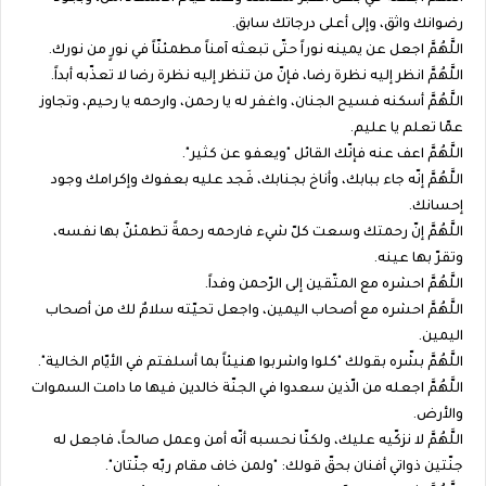
رضوانك واثق، وإلى أعلى درجاتك سابق.
اللَّهُمَّ اجعل عن يمينه نوراً حتّى تبعثه آمناً مطمئنّاً في نورٍ من نورك.
اللَّهُمَّ انظر إليه نظرة رضا، فإنّ من تنظر إليه نظرة رضا لا تعذّبه أبداً.
اللَّهُمَّ أسكنه فسيح الجنان، واغفر له يا رحمن، وارحمه يا رحيم، وتجاوز
عمّا تعلم يا عليم.
اللَّهُمَّ اعف عنه فإنّك القائل "ويعفو عن كثير".
اللَّهُمَّ إنّه جاء ببابك، وأناخ بجنابك، فَجد عليه بعفوك وإكرامك وجود
إحسانك.
اللَّهُمَّ إنّ رحمتك وسعت كلّ شيء فارحمه رحمةً تطمئنّ بها نفسه،
وتقرّ بها عينه.
اللَّهُمَّ احشره مع المتّقين إلى الرّحمن وفداً.
اللَّهُمَّ احشره مع أصحاب اليمين، واجعل تحيّته سلامٌ لك من أصحاب
اليمين.
اللَّهُمَّ بشّره بقولك "كلوا واشربوا هنيئاً بما أسلفتم في الأيّام الخالية".
اللَّهُمَّ اجعله من الّذين سعدوا في الجنّة خالدين فيها ما دامت السموات
والأرض.
اللَّهُمَّ لا نزكّيه عليك، ولكنّا نحسبه أنّه أمن وعمل صالحاً، فاجعل له
جنّتين ذواتي أفنان بحقّ قولك: "ولمن خاف مقام ربّه جنّتان".