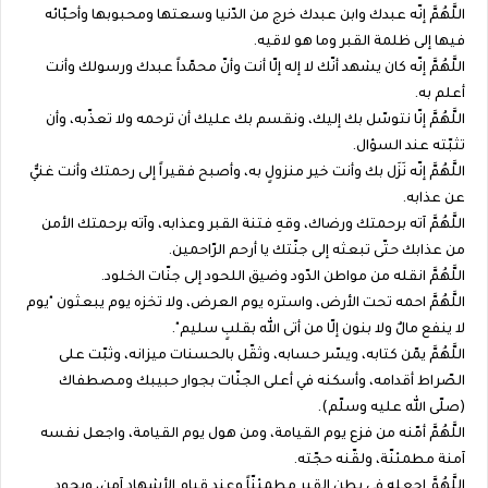
اللَّهُمَّ إنّه عبدك وابن عبدك خرج من الدّنيا وسعتها ومحبوبها وأحبّائه
فيها إلى ظلمة القبر وما هو لاقيه.
اللَّهُمَّ إنّه كان يشهد أنّك لا إله إلّا أنت وأنّ محمّداً عبدك ورسولك وأنت
أعلم به.
اللَّهُمَّ إنّا نتوسّل بك إليك، ونقسم بك عليك أن ترحمه ولا تعذّبه، وأن
تثبّته عند السؤال.
اللَّهُمَّ إنّه نَزَل بك وأنت خير منزولٍ به، وأصبح فقيراً إلى رحمتك وأنت غنيٌّ
عن عذابه.
اللَّهُمَّ آته برحمتك ورضاك، وقهِ فتنة القبر وعذابه، وآته برحمتك الأمن
من عذابك حتّى تبعثه إلى جنّتك يا أرحم الرّاحمين.
اللَّهُمَّ انقله من مواطن الدّود وضيق اللحود إلى جنّات الخلود.
اللَّهُمَّ احمه تحت الأرض، واستره يوم العرض، ولا تخزه يوم يبعثون "يوم
لا ينفع مالٌ ولا بنون إلّا من أتى الله بقلبٍ سليم".
اللَّهُمَّ يمّن كتابه، ويسّر حسابه، وثقّل بالحسنات ميزانه، وثبّت على
الصّراط أقدامه، وأسكنه في أعلى الجنّات بجوار حبيبك ومصطفاك
(صلّى الله عليه وسلّم).
اللَّهُمَّ أمّنه من فزع يوم القيامة، ومن هول يوم القيامة، واجعل نفسه
آمنة مطمئنّة، ولقّنه حجّته.
اللَّهُمَّ اجعله في بطن القبر مطمئنّاً وعند قيام الأشهاد آمن، وبجود