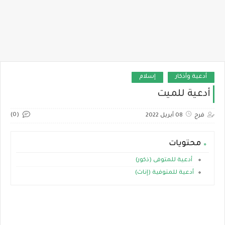
أدعية وأذكار
إسلام
أدعية للميت
(0)
فرح
08 أبريل 2022
محتويات
أدعية للمتوفى (ذكور)
أدعية للمتوفية (إناث)