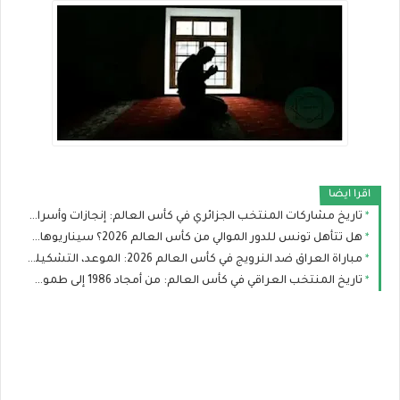
اقرا ايضا
تاريخ مشاركات المنتخب الجزائري في كأس العالم: إنجازات وأسرار لا تعرفها عن محاربي الصحراء
هل تتأهل تونس للدور الموالي من كأس العالم 2026؟ سيناريوهات رينارد بعد صدمة السويد
مباراة العراق ضد النرويج في كأس العالم 2026: الموعد، التشكيلة المتوقعة والقنوات الناقلة
تاريخ المنتخب العراقي في كأس العالم: من أمجاد 1986 إلى طموح مونديال 2026