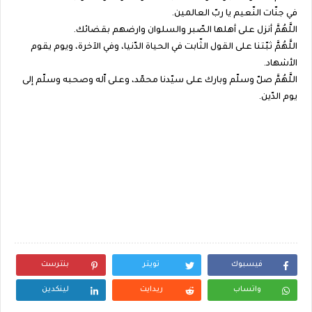
في جنّات النّعيم يا ربّ العالمين.
اللَّهُمَّ أنزل على أهلها الصّبر والسلوان وارضهم بقضائك.
اللَّهُمَّ ثبّتنا على القول الثّابت في الحياة الدّنيا، وفي الآخرة، ويوم يقوم
الأشهاد.
اللَّهُمَّ صلّ وسلّم وبارك على سيّدنا محمّد، وعلى اّله وصحبه وسلّم إلى
يوم الدّين.
فيسبوك
تويتر
بنترست
واتساب
ريدايت
لينكدين