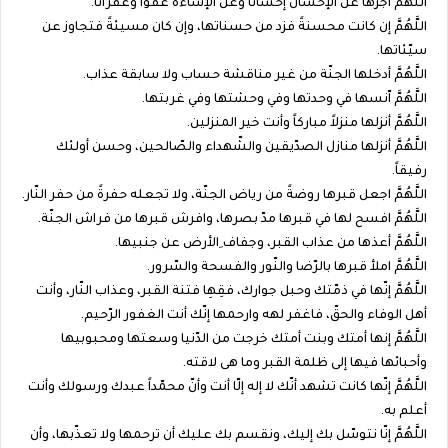
اللَّهُمَّ اجزها عن الإحسان إحساناً وعن الإساءة عفواً وغفراناً.
اللَّهُمَّ إن كانت محسنةً فزد من حسناتها، وإن كان مسيئةً فتجاوز عن
سيّئاتها.
اللَّهُمَّ أدخلها الجنّة من غير مناقشة حساب ولا سابقة عذاب.
اللَّهُمَّ اّنسها في وحدتها وفي وحشتها وفي غربتها.
اللَّهُمَّ أنزلها منزلاً مباركاً وأنت خير المنزلين.
اللَّهُمَّ أنزلها منازل الصدّيقين والشّهداء والصّالحين، وحسن أولئك
رفيقاً.
اللَّهُمَّ اجعل قبرها روضةً من رياض الجنّة، ولا تجعله حفرةً من حفر النّار.
اللَّهُمَّ افسح لها في قبرها مدّ بصرها، وافرش قبرها من فراش الجنّة.
اللَّهُمَّ أعذها من عذاب القبر، وجفاف ِالأرض عن جنبيها.
اللَّهُمَّ املأ قبرها بالرّضا والنّور والفسحة والسّرور.
اللَّهُمَّ إنّها في ذمّتك وحبل جوارك، فقِهِا فتنة القبر، وعذاب النّار، وأنت
أهل الوفاء والحقّ، فاغفر لهه وارحمها إنّك أنت الغفور الرّحيم.
اللَّهُمَّ إنها أمتك وبنت أمتك خرجت من الدّنيا وسعتها ومحبوبيها
وأحبائها فيها إلى ظلمة القبر وما هى لاقته.
اللَّهُمَّ إنّها كانت تشهد أنّك لا إله إلّا أنت وأنّ محمّداً عبدك ورسولك وأنت
أعلم به.
اللَّهُمَّ إنّا نتوسّل بك إليك، ونقسم بك عليك أن ترحمها ولا تعذّبها، وأن