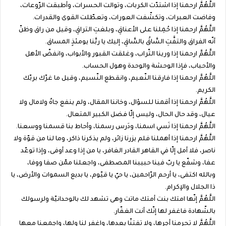
اللَّهُمَّ ارحمنا إذا اشتدّت الكربات، وتوالت الحسرات، وأطبقت الرّوعات،
وفاضت العبرات، وتكشّفت العورات، وتعطّلت القوى والقدرات.
اللَّهُمَّ ارحمنا إذا حُمِلنا على الأعناقِ، وبلغتِ التراقِ، وقيل من راق وظنّ
أنّه الفراق والتفَّتِ السَّاقُ بالسَّاقِ، إليك يا ربَّنا يومئذٍ المساق.
اللَّهُمَّ ارحمنا إذا ورينا التّراب، وغلقت القبور والأبواب، وانفضّ الأهل
والأحباب، فإذا الوحشة والوحدة وهول الحساب.
اللَّهُمَّ ارحمنا إذا فارقنا النّعيم، وانقطع النّسيم، وقيل ما غرّك بربّك
الكريم.
اللَّهُمَّ ارحمنا إذا أقمنا للسؤال، وخاننا المقال، ولم ينفع جاهٌ ولامال ولا
عيال، وقد حال الحال، وليس إلّا فضل الكبير المتعال.
اللَّهُمَّ ارحمنا إذا نَسي اسمنا، ودَرس رسمنا، وأحاط بنا قسمنا ووسعنا.
اللَّهُمَّ ارحمنا إذا أهملنا فلم يزرنا زائر، ولم يذكرنا ذاكر، وما لنا من قوّة ولا
ناصر، فلا أمل إلّا في القاهر القادر الغافر، يا من إذا وعد أوفى، وإذا توعّد
عفا، وشفّع يا ربّ فينا حبيبنا المصطفى، واجعلنا ممّن صفا ووفا،
وبالله اكتفى، يا أرحم الرّاحمين، يا حيّ يا قيّوم، يا بديع السموات والأرض، يا
ذا الجلال والإكرام.
اللَّهُمَّ إنّها امتك بنت أمتك ماتت وهى تشهد لك بالوحدانيّة ولرسولك
بالشّهادة فاغفر لها إنّك أنت الغفّار.
اللَّهُمَّ لا تحرمنا أجرها، ولا تفتنّا بعدها، واغفر لنا ولها، واجمعنا معها