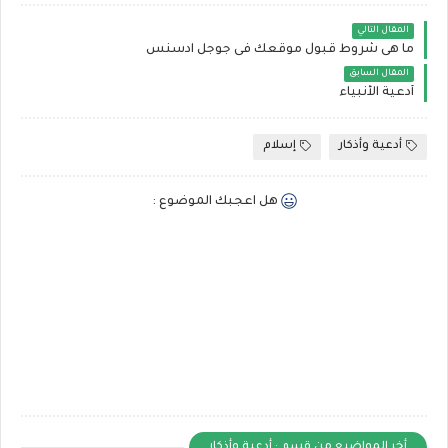
المقال التالي
ما هى شروط قبول موقعك فى جوجل ادسنس‎
المقال السابق
أدعية الأنبياء
أدعية وأذكار
إسلام
هل اعجبك الموضوع :
أخر المواضيع من قسم : أدعية وأذكار