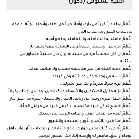
أدعية للمتوفى (ذكور)
اللَّهُمَّ أبدله داراً خيراً من داره، وأهلاً خيراً من أهله، وأدخله الجنّة، وأعذه
من عذاب القبر ومن عذاب النّار.
اللَّهُمَّ عامله بما أنت أهله، ولا تعامله بما هو أهله.
اللَّهُمَّ اجزه عن الإحسان إحساناً وعن الإساءة عفواً وغفراناً.
اللَّهُمَّ إن كان محسناً فزد من حسناته، وإن كان مسيئاً فتجاوز عن
سيّئاته.
اللَّهُمَّ أدخله الجنّة من غير مناقشة حساب ولا سابقة عذاب.
اللَّهُمَّ آنسه في وحدته وفي وحشته وفي غربته.
اللَّهُمَّ أنزله منزلاً مباركاً وأنت خير المنزلين.
اللَّهُمَّ أنزله منازل الصدّيقين والشّهداء والصّالحين، وحسن أولئك رفيقاً.
اللَّهُمَّ اجعل قبره روضةً من رياض الجنّة، ولا تجعله حفرةً من حفر النّار.
اللَّهُمَّ افسح له في قبره مدّ بصره، وافرش قبره من فراش الجنّة.
اللَّهُمَّ أعذه من عذاب القبر، وجفاف ِالأرض عن جنبيها.
اللَّهُمَّ املأ قبره بالرّضا والنّور والفسحة والسّرور.
اللَّهُمَّ إنّه في ذمّتك وحبل جوارك، فقِهِِ فتنة القبر، وعذاب النّار، وأنت أهل
الوفاء والحقّ، فاغفر له وارحمه إنّك أنت الغفور الرّحيم.