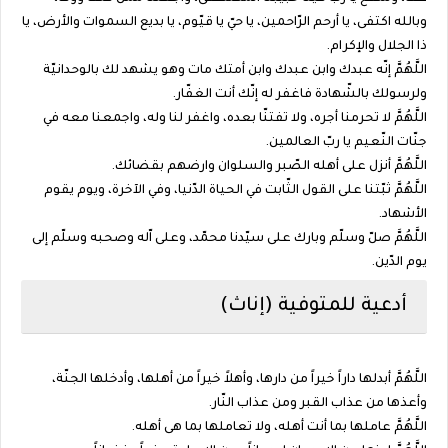
وبالله اكتفى، يا أرحم الرّاحمين، يا حيّ يا قيّوم، يا بديع السموات والأرض، يا
ذا الجلال والإكرام.
اللَّهُمَّ إنّه عبدك وابن عبدك وابن أمتك مات وهو يشهد لك بالوحدانيّة
ولرسولك بالشّهادة فاغفر له إنّك أنت الغفّار.
اللَّهُمَّ لا تحرمنا أجره، ولا تفتنّا بعده، واغفر لنا وله، واجمعنا معه في
جنّات النّعيم يا ربّ العالمين.
اللَّهُمَّ أنزل على أهله الصّبر والسلوان وارضهم بقضائك.
اللَّهُمَّ ثبّتنا على القول الثّابت في الحياة الدّنيا، وفي الآخرة، ويوم يقوم
الأشهاد.
اللَّهُمَّ صلّ وسلّم وبارك على سيّدنا محمّد، وعلى اّله وصحبه وسلّم إلى
يوم الدّين.
أدعية للمتوفية (إناث)
اللَّهُمَّ أبدلها داراً خيراً من دارها، وأهلاً خيراً من أهلها، وأدخلها الجنّة،
وأعذها من عذاب القبر ومن عذاب النّار.
اللَّهُمَّ عاملها بما أنت أهله، ولا تعاملها بما هى أهله.