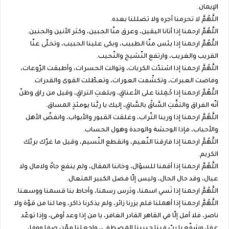
الإيمان.
اللَّهُمَّ لا تحرمنا أجره ولا تضللنا بعده.
اللَّهُمَّ ارحمنا إذا أتانا اليقين، وعرق منّا الجبين، وكثر الأنين والحنين.
اللَّهُمَّ ارحمنا إذا يئس منّا الطبيب، وبكى علينا الحبيب، وتخلّى عنّا
القريب والغريب، وارتفع النّشيج والنّحيب.
اللَّهُمَّ ارحمنا إذا اشتدّت الكربات، وتوالت الحسرات، وأطبقت الرّوعات،
وفاضت العبرات، وتكشّفت العورات، وتعطّلت القوى والقدرات.
اللَّهُمَّ ارحمنا إذا حُمِلنا على الأعناقِ، وبلغتِ التراقِ، وقيل من راق وظنّ
أنّه الفراق والتفَّتِ السَّاقُ بالسَّاقِ، إليك يا ربَّنا يومئذٍ المساق.
اللَّهُمَّ ارحمنا إذا ورينا التّراب، وغلقت القبور والأبواب، وانفضّ الأهل
والأحباب، فإذا الوحشة والوحدة وهول الحساب.
اللَّهُمَّ ارحمنا إذا فارقنا النّعيم، وانقطع النّسيم، وقيل ما غرّك بربّك
الكريم.
اللَّهُمَّ ارحمنا إذا أقمنا للسؤال، وخاننا المقال، ولم ينفع جاهٌ ولامال ولا
عيال، وقد حال الحال، وليس إلّا فضل الكبير المتعال.
اللَّهُمَّ ارحمنا إذا نَسي اسمنا، ودَرس رسمنا، وأحاط بنا قسمنا ووسعنا.
اللَّهُمَّ ارحمنا إذا أهملنا فلم يزرنا زائر، ولم يذكرنا ذاكر، وما لنا من قوّة ولا
ناصر، فلا أمل إلّا في القاهر القادر الغافر، يا من إذا وعد أوفى، وإذا توعّد
عفا، وشفّع يا ربّ فينا حبيبنا المصطفى، واجعلنا ممّن صفا ووفا،