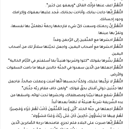
اللَّهُمَّ اعف عنها فإنّك القائل “ويعفو عن كثير”.
اللَّهُمَّ إنّها جاءت ببابك، وأناخت بجنابك، فَجد عليها بعفوك وإكرامك
وجود إحسانك.
اللَّهُمَّ إنّ رحمتك وسعت كلّ شيء فارحمها رحمةً تطمئنّ بها نفسها،
وتقرّ بها عينها.
اللَّهُمَّ احشرها مع المتّقين إلى الرّحمن وفداً.
اللَّهُمَّ احشرها مع أصحاب اليمين، واجعل تحيّتها سلامٌ لك من أصحاب
اليمين.
اللَّهُمَّ بشّرها بقولك “كلوا واشربوا هنيئاً بما أسلفتم في الأيّام الخالية”
اللَّهُمَّ اجعلها من الّذين سعدوا في الجنّة خالدين فيها ما دامت السموات
والأرض.
اللَّهُمَّ لا نزكّيها عليك، ولكنّا نحسبها أنّها أمنت وعملت صالحاً، فاجعل
لها جنّتين ذواتي أفنان بحقّ قولك: “ولمن خاف مقام ربّه جنّتان”.
اللَّهُمَّ شفع فيها نبيّنا ومصطفاك، واحشرها تحت لوائه، واسقها من
يده الشّريفة شربةً هنيئةً لا تظمأ بعدها أبداً.
اللَّهُمَّ اجعلها في جنّة الخلد "الَّتِي وُعِدَ الْمُتَّقُونَ كَانَتْ لَهُمْ جَزَاء وَمَصِيرًا.
لَهُمْ فِيهَا مَا يَشَاؤُونَ خَالِدِينَ كَانَ عَلَى رَبِّكَ وَعْدًا مَسْؤُولا".
اللَّهُمَّ إنّها صبرت على البلاء فلم تجزع، فامنحها درجة الصّابرين الّذين