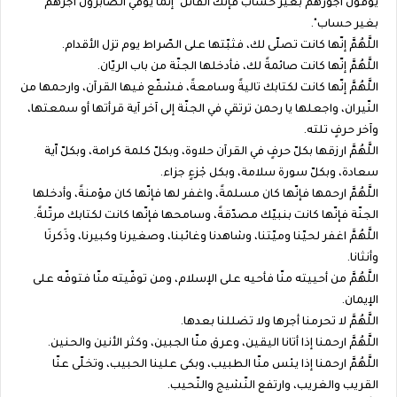
يوفون أجورهم بغير حساب فإنّك القائل "إنّما يوفي الصّابرون أجرهم
بغير حساب".
اللَّهُمَّ إنّها كانت تصلّى لك، فثبّتها على الصّراط يوم تزل الأقدام.
اللَّهُمَّ إنّها كانت صائمةً لك، فأدخلها الجنّة من باب الريّان.
اللَّهُمَّ إنّها كانت لكتابك تاليةً وسامعةً، فشفّع فيها القرآن، وارحمها من
النّيران، واجعلها يا رحمن ترتقي في الجنّة إلى آخر آية قرأتها أو سمعتها،
وآخر حرفٍ تلته.
اللَّهُمَّ ارزقها بكلّ حرفٍ في القرآن حلاوة، وبكلّ كلمة كرامة، وبكلّ اّية
سعادة، وبكلّ سورة سلامة، وبكل جْزءٍ جزاء.
اللَّهُمَّ ارحمها فإنّها كان مسلمةً، واغفر لها فإنّها كان مؤمنةً، وأدخلها
الجنّة فإنّها كانت بنبيّك مصدّقةً، وسامحها فإنّها كانت لكتابك مرتّلةً.
اللَّهُمَّ اغفر لحيّنا وميّتنا، وشاهدنا وغائبنا، وصغيرنا وكبيرنا، وذَكرنَا
وأنثانا.
اللَّهُمَّ من أحييته منّا فأحيه على الإسلام، ومن توفّيته منّا فتوفّه على
الإيمان.
اللَّهُمَّ لا تحرمنا أجرها ولا تضللنا بعدها.
اللَّهُمَّ ارحمنا إذا أتانا اليقين، وعرق منّا الجبين، وكثر الأنين والحنين.
اللَّهُمَّ ارحمنا إذا يئس منّا الطبيب، وبكى علينا الحبيب، وتخلّى عنّا
القريب والغريب، وارتفع النّشيج والنّحيب.