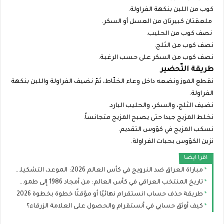
كوب من اللبن بنكهة الفراولة.
ملعقتان كبيرتان من العسل أو السكر.
نصف كوب من الحليب.
نصف كوب من الثلج.
نصف كوب من السكر على حسب الرغبة.
طريقة التّحضير
نقطع الموز ونضعه داخل وعاء الخلّاط، ثمّ نضيف الفراولة واللبن بنكهة
الفراولة.
نضيف الثلج، والسكر، والحليب البارد.
نخلط المزيج جيدا حتى يصبح المزيج متجانساً.
نسكب المزيج في كؤوس التقديم.
نزين الكؤوس بحبات الفراولة.
اقرا ايضا
مباراة العراق ضد النرويج في كأس العالم 2026: الموعد، التشكيلة المتوقعة والقنوات الناقلة
تاريخ المنتخب العراقي في كأس العالم: من أمجاد 1986 إلى طموح مونديال 2026
طريقة حذف حساب انستقرام نهائيًا أو مؤقتًا خطوة بخطوة 2026
كيف أوثق حسابي في أنستقرام والحصول على العلامة الزرقاء؟