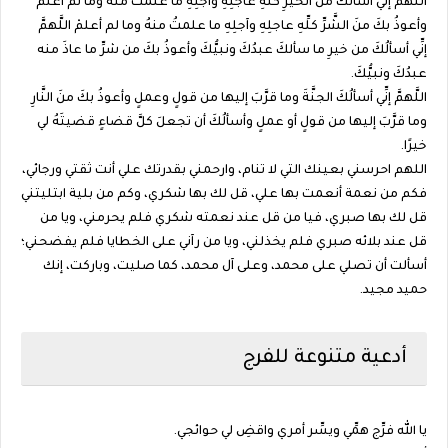
اللَّهمَّ إنِّي أسألُكَ منَ الخيرِ كلِّهِ عاجلِهِ وآجلِهِ ما علمتُ منهُ وما لم أعلمْ
وأعوذُ بكَ منَ الشَّرِّ كلِّهِ عاجلِهِ وآجلِهِ ما علمتُ منهُ وما لم أعلمْ اللَّهمَّ
إنِّي أسألُكَ من خيرِ ما سألكَ عبدُكَ ونبيُّكَ وأعوذُ بكَ من شرِّ ما عاذَ منه
عبدُكَ ونبيُّكَ.
اللَّهمَّ إنِّي أسألُكَ الجنَّةَ وما قرَّبَ إليها من قولٍ وعملٍ وأعوذُ بكَ منَ النَّارِ
وما قرَّبَ إليها من قولٍ أو عملٍ وأسألُكَ أن تجعلَ كلَّ قضاءٍ قضيتَهُ لي
خيرًا.
اللهم احرسني بعينك التي لا تنام، وارحمني بقدرتك علي أنت ثقتي ورجائي،
فكم من نعمة أنعمت بها علي، قل لك بها شكري، وكم من بلية ابتليتني
قل لك بها صبري، فيا من قل عند نعمته شكري فلم يحرمني، ويا من
قل عند بلائه صبري فلم يخذلني، ويا من رآني على الخطايا فلم يفضحني؛
أسألت أن تصلي على محمد، وعلى آل محمد، كما صليت، وباركت، إنك
حميد مجيد.
أدعية متنوعة للفرج
يا الله فرِّج همِّي ويسِّر أمري واقضِ لي حوائجي.