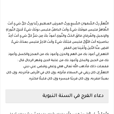
اللَّهمَّ ربَّ السَّمواتِ السَّبعِ وربَّ العرشِ العظيمِ ربَّنا وربَّ كلِّ شيءٍ أنتَ
الظَّاهرُ فليس فوقَكَ شيءٌ وأنتَ الباطنُ فليس دونَكَ شيءٌ مُنزِلَ التَّوراةِ
والإنجيلِ والفُرقانِ فالقَ الحَبِّ والنَّوى أعوذُ بكَ مِن شرِّ كلِّ شيءٍ أنتَ آخِذٌ
بناصيتِه أنتَ الأوَّلُ فليس قبْلَكَ شيءٌ وأنتَ الآخِرُ فليس بعدَكَ شيءٌ
اقضِ عنَّا الدَّينَ وأَغْنِنا مِن الفقرِ.
اللهم إني أعوذ بك من الهم والحزن وأعوذ بك من العجز والكسل وأعوذ
بك من الجبن والبخل وأعوذ بك من غلبة الدين وقهر الرجال قال :
ففعلت ذلك فأذهب الله تعالى همي وغمي وقضى عني ديني.
اللهمَّ إن كان رزقي في السماء فأنزله، وإن كان في الأرض فأخرجه، وإن كان
بعيدًا فقربه، وإن كان قريبًا فيسره وإن كان قليلًا فكثره.
دعاء الفرج في السنة النبوية