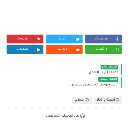
فيسبوك
تويتر
بنترست
واتساب
ريدايت
لينكدين
المقال التالي
دعاء تثبيت الحمل
المقال السابق
أدعية يومية لتحصين النفس
أدعية وأذكار
إسلام
هل اعجبك الموضوع :