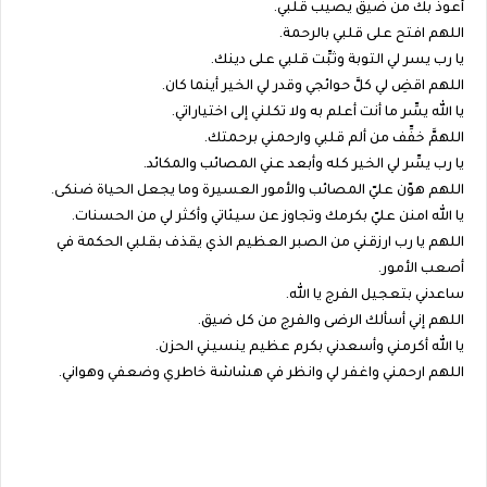
أعوذ بك من ضيق يصيب قلبي.
اللهم افتح على قلبي بالرحمة.
يا رب يسر لي التوبة وثبِّت قلبي على دينك.
اللهم اقضِ لي كلَّ حوائجي وقدر لي الخير أينما كان.
يا الله يسِّر ما أنت أعلم به ولا تكلني إلى اختياراتي.
اللهمَّ خفِّف من ألم قلبي وارحمني برحمتك.
يا رب يسِّر لي الخير كله وأبعد عني المصائب والمكائد.
اللهم هوّن عليّ المصائب والأمور العسيرة وما يجعل الحياة ضنكى.
يا الله امنن عليّ بكرمك وتجاوز عن سيئاتي وأكثر لي من الحسنات.
اللهم يا رب ارزقني من الصبر العظيم الذي يقذف بقلبي الحكمة في
أصعب الأمور.
ساعدني بتعجيل الفرج يا الله.
اللهم إني أسألك الرضى والفرج من كل ضيق.
يا الله أكرمني وأسعدني بكرم عظيم ينسيني الحزن.
اللهم ارحمني واغفر لي وانظر في هشاشة خاطري وضعفي وهواني.