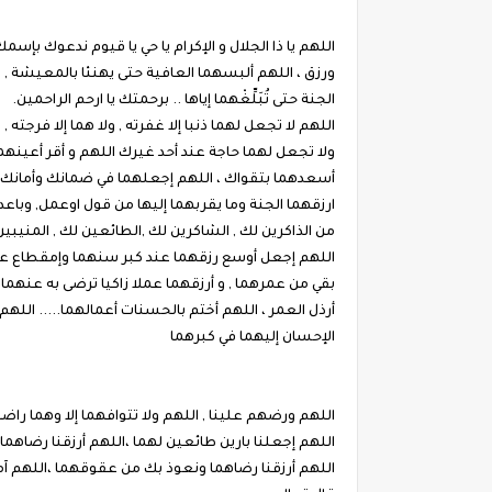
اللهم يا ذا الجلال و الإكرام يا حي يا قيوم ندعوك بإ
ورزق ، اللهم ألبسهما العافية حتى يهنئا بالمعيشة , 
الجنة حتى تُبَلِّغْهما إياها .. برحمتك يا ارحم الراحمين.
اللهم لا تجعل لهما ذنبا إلا غفرته , ولا هما إلا فرجته 
ولا تجعل لهما حاجة عند أحد غيرك اللهم و أقر أعينهما 
أسعدهما بتقواك ، اللهم إجعلهما في ضمانك وأمانك وإحسا
ارزقهما الجنة وما يقربهما إليها من قول اوعمل, وباعد 
من الذاكرين لك , الشاكرين لك ,الطائعين لك , المنيبين
اللهم إجعل أوسع رزقهما عند كبر سنهما وإمقطاع عم
بقي من عمرهما , و أرزقهما عملا زاكيا ترضى به عنهما ،
أرذل العمر ، اللهم أختم بالحسنات أعمالهما..... اللهم
الإحسان إليهما في كبرهما
اللهم ورضهم علينا , اللهم ولا تتوافهما إلا وهما راضي
اللهم إجعلنا بارين طائعين لهما ،اللهم أرزقنا رضاه
اللهم أرزقنا رضاهما ونعوذ بك من عقوقهما ،اللهم آمي