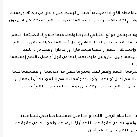
سمك الأعظم الذي إذا دعيت به أجبت,أن تبسط على والداي من بركاتك ورحمتك
واختم لهما بالمغفرة حتى لا تضرهما الذنوب ، اللهم أكفيهما كل هول دون
, ولا حاجة من حوائج الدنيا هي لك رضا ولهما فيها صلاح إلا قضيتها , اللهم
بما يتمنياه لنا في الدنيا ، اللهم إجعل أوقاتهما بذكرك معمورة ، اللهم
نك ، اللهم ارزقهما عيشا قارا , ورزقا دارا , وعملا بارا ، اللهم
بينهما وبين النار وبين ما يقربهما إليها من قول أو عمل ، اللهم إجعلهما
 لك.
رهما ، اللهم وإغفر لهما جميع ما مضى من ذنوبهما , وأعصمهما فيما
 اللهم تقبل توبتهما , وأجب دعوتهما ، اللهم إنا نعوذ بك أن تردهما إلى
 آمين ، اللهم أعنا على برهما حتى يرضيا عنا فترضى , اللهم أعنا على
ان عنا تمام الرضى , اللهم و أعنا على خدمتهما كما يبغي لهما علينا,
ما ونعوذ بك من عقوقهما ،اللهم أرزقنا رضاهما ونعوذ بك من عقوقهما ،
ن ،اللهم آمين ،اللهم آمين .