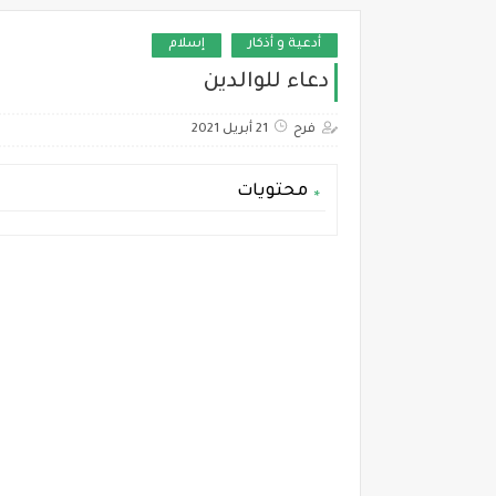
أدعية و أذكار
إسلام
دعاء للوالدين
فرح
21 أبريل 2021
محتويات