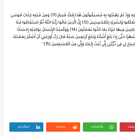
" وَقَالَ الَّذِينَ كَفَرُوا لِلَّذِينَ آمَنُوا لَوْ كَانَ خَيْرًا مَا سَبَقُونَا إِلَيْهِ وَإِذْ لَمْ يَهْتَدُوا بِهِ فَسَيَقُولُونَ هَٰذَا إِفْكٌ قَدِيمٌ (11) وَمِنْ قَبْلِهِ كِتَابُ مُوسَىٰ
إِمَامًا وَرَحْمَةً وَهَٰذَا كِتَابٌ مُصَدِّقٌ لِسَانًا عَرَبِيًّا لِيُنْذِرَ الَّذِينَ ظَلَمُوا وَبُشْرَىٰ لِلْمُحْسِنِينَ (12) إِنَّ الَّذِينَ قَالُوا رَبُّنَا اللَّهُ ثُمَّ اسْتَقَامُوا فَلَا
خَوْفٌ عَلَيْهِمْ وَلَا هُمْ يَحْزَنُون (13) أُولَٰئِكَ أَصْحَابُ الْجَنَّةِ خَالِدِينَ فِيهَا جَزَاءً بِمَا كَانُوا يَعْمَلُونَ (14) وَوَصَّيْنَا الْإِنْسَانَ بِوَالِدَيْهِ إِحْسَانًا
ْرًا حَتَّىٰ إِذَا بَلَغَ أَشُدَّهُ وَبَلَغَ أَرْبَعِينَ سَنَةً قَالَ رَبِّ أَوْزِعْنِي أَنْ أَشْكُرَ نِعْمَتَكَ
لِحْ لِي فِي ذُرِّيَّتِي إِنِّي تُبْتُ إِلَيْكَ وَإِنِّي مِنَ الْمُسْلِمِينَ (15)"
رست
واتساب
ريدايت
لينكدين