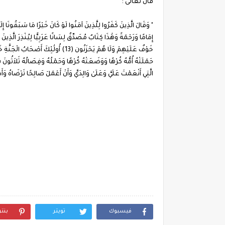
قال تعالى :
حَمَلَتْهُ أُمُّهُ كُرْهًا وَوَضَعَتْهُ كُرْهًا وَحَمْلُهُ وَفِصَالُهُ ثَلاَثُونَ شَه
الَّتِي أَنْعَمْتَ عَلَيَّ وَعَلَىٰ وَالِدَيَّ وَأَنْ أَعْمَلَ صَالِحًا تَرْضَاهُ وَأَصْ
فيسبوك
تويتر
بنت