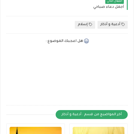
المقال التالي
أجمل دعاء صباحي
أدعية و أذكار
إسلام
هل اعجبك الموضوع :
أخر المواضيع من قسم : أدعية و أذكار