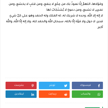
ومَوْلاها، اللهمّ إنّا نعوذُ بك من عِلْمٍ لا ينفع، ومن قلبٍ لا يخشع، ومن
نفسٍ لا تشبع، ومن دعوةٍ لا يٌسْتَجَابُ لها.
لا إله إلا الله، وحده لا شريك له، له الملك وله الحمد وهو على كلّ شيءٍ
قدير، لا حول ولا قوّة إلّا بالله، سبحان الله والحمد لله، ولا إله إلّا الله، والله
أكبر.
فيسبوك
تويتر
بنترست
واتساب
ريدايت
لينكدين