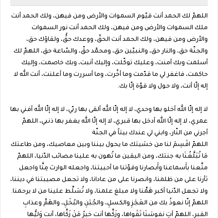
اللهمّ لك الحمد أنت قيّوم السموات والأرض ومن فيهن، ولك الحمد أنت
ملك السموات والأرض ومن فيهن، ولك الحمد أنت نور السموات
والأرض ومن فيهن، ولك الحمد أنت الحقّ، ووعدك حقُّ، ولقاؤك حق،
والجنّة حق، والنار حق، والنبيّين حق، ومحمّد حقّ، والسّاعة حق، اللهمّ لك
أسلمت وبك آمنت، وعليك توكّلت، وإليك أنبت، وبك خاصمت، وإليك
حاكمت، فاغفر لي ما قدّمت وما أخّرت، وما أسررت وما أعلنت، أنت الله لا
إله إلّا أنت، ولا حول ولا قوّة إلّا بك.
لا إله إلّا الله أخلو بها وحدي، لا إله إلّا الله ألقى بها ربّي، لا إله إلّا الله أفني بها
عمري، لا إله إلّا الله أدخل بها قبري، لا إله إلّا الله يغفر بها ذنبي، اللهمّ
أجرني من النّار، وابني لي عندك بيتاً في الجنّة
اللهمّ اقْسِمْ لنا من خشيتك ما يحول بيننا وبين معاصيك، ومن طاعتك
مَا تُبَلَّغُنَا به جنتك، ومن اليقين ما تُهون به علينا مصائب الدّنيا، اللهمّ
متَّعنا بأَسماعنا وأَبصارنا وقوّتنا ما أحييتنا، واجعله الوارث مِنَّا واجعل
ثأرنا على من ظلمنا، وانصرنا على من عادانا، ولا تجعل مصيبتنا في ديننا،
ولا تجعل الدّنيا أكبر هَمِّنا ولا مبلغ علمنا، ولا تُسَلِّط علينا من لا يرحمنا.
اللهمّ إنّا نعوذُ بك من العَجْزِ والكسلِ، والجُبْنِ والبُخْلِ، والهَمِّ وعذابِ
القبر، اللهمّ آتِ نفوسَنَا تَقْواها، وزَكِّها أنت خيرُ مَنْ زَكِّاها، أنت وَليُّها