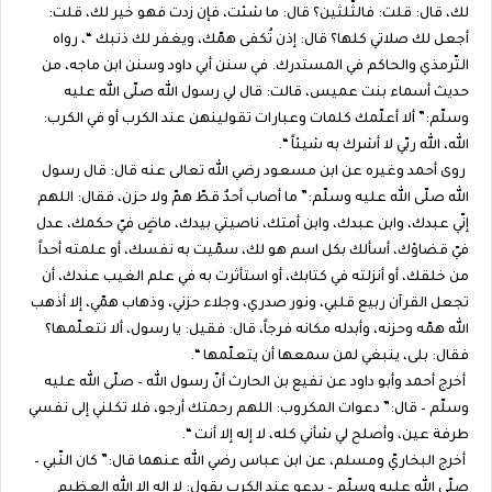
لك، قال: قلت: فالثّلثين؟ قال: ما شئت، فإن زدت فهو خير لك، قلت:
أجعل لك صلاتي كلها؟ قال: إذن تُكفى همّك، ويغفر لك ذنبك “، رواه
التّرمذي والحاكم في المستدرك. في سنن أبي داود وسنن ابن ماجه، من
حديث أسماء بنت عميس، قالت: قال لي رسول الله صلّى الله عليه
وسلّم:” ألا أعلّمك كلمات وعبارات تقولينهن عند الكرب أو في الكرب:
الله، الله ربّي لا أشرك به شيئاً “.
روى أحمد وغيره عن ابن مسعود رضي الله تعالى عنه قال: قال رسول
الله صلّى الله عليه وسلّم:” ما أصاب أحدٌ قطّ همّ ولا حزن، فقال: اللهم
إنّي عبدك، وابن عبدك، وابن أمتك، ناصيتي بيدك، ماضٍ فيّ حكمك، عدل
فيّ قضاؤك، أسألك بكل اسم هو لك، سمّيت به نفسك، أو علمته أحداً
من خلقك، أو أنزلته في كتابك، أو استأثرت به في علم الغيب عندك، أن
تجعل القرآن ربيع قلبي، ونور صدري، وجلاء حزني، وذهاب همّي، إلا أذهب
الله همّه وحزنه، وأبدله مكانه فرجاً، قال: فقيل: يا رسول، ألا نتعلّمها؟
فقال: بلى، ينبغي لمن سمعها أن يتعلّمها “.
أخرج أحمد وأبو داود عن نفيع بن الحارث أنّ رسول الله – صلّى الله عليه
وسلّم – قال:” دعوات المكروب: اللهم رحمتك أرجو، فلا تكلني إلى نفسي
طرفة عين، وأصلح لي شأني كله، لا إله إلا أنت “.
أخرج البخاريّ ومسلم، عن ابن عباس رضي الله عنهما قال:” كان النّبي –
صلّى الله عليه وسلّم – يدعو عند الكرب يقول: لا إله إلا الله العظيم