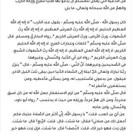
من الأدعية التي يمكن للمسلم أن يدعو بها طلباً للفرج وإزالة الكرب
والهمّ من الله سبحانه وتعالى، ما يلي:
كان رسول الله – صلّى الله عليه وسلّم – يقول عند الكرب:” لا إله إلا الله
العظيم الحليم، لا إله إلا الله ربّ العرش العظيم، لا إله إلا الله ربّ
السّموات، وربّ الأرض، وربّ العرش الكريم “، رواه البخاريّ ومسلم. قال
صلّى الله عليه وسلّم:” كلمات وعبارات الفرج: لا إله إلا الله الحليم
الكريم، لا إله إلا الله العلي العظيم، لا إله إلا الله ربّ السّموات السّبع،
وربّ العرش الكريم “، رواه ابن أبي الدّنيا، والنّسائي، وغيرهما.
في الصّحيحين وغيرهما، أنّ النّبي – صلّى الله عليه وسلّم – قال:” ينزل
ربّنا تبارك وتعالى كلّ ليلة إلى السّماء الدّنيا حين يبقى ثلث الليل الآخر،
فيقول: من يدعوني فأستجيب له، ومن يسألني فأعطيه، ومن
يستغفرني فأغفر له “.
قال صلّى الله عليه وسلّم:” من لزم الاستغفار جعل الله له من كل ضيق
مخرجاً، ومن كل همّ فرجاً، ورزقه من حيث لا يحتسب “، رواه أبو داود،
والنّسائي، وابن ماجه.
عن أبيّ بن كعب، قلت:” يا رسول الله، إنّي أكثر من الصّلاة عليك فكم
أجعل لك من صلاتي؟ فقال: ما شئت، قال: قلت: الرّبع؟ قال: ما شئت،
فإن زدت فهو خير لك، قلت: النّصف؟ قال: ما شئت، فإن زدت فهو خير