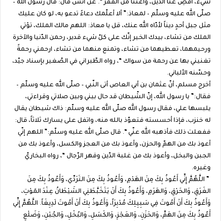
شيء، اقضِ عنّا الدّين، وأغننا من الفقر “. عن أنس قال: قال رسول الله –
صلّى الله عليه وسلّم – لمعاذ:” ألا أعلّمك دعاءً تدعو به، لو كان عليك
مثل جبل أحدٍ ديناً لأدّاه الله عنك، قل يا معاذ: اللهم مالك الملك، تؤتي
الملك من تشاء، بيدك الخير إنّك على كلّ شيء قدير، رحمن الدّنيا والآخرة
ورحيمهما، تعطيهما من تشاء، وتمنع منهما من تشاء، ارحمني رحمةً
تغنيني بها عن رحمة من سواك “، رواه الطّبراني في الصّغير بإسناد جيّد،
وحسّنه الألباني.
أخرج مسلم، أنّ عثمان بن أبي العاص أتى النّبي – صلّى الله عليه وسلّم –
فقال:” يا رسول الله، إنّ الشّيطان قد حال بيني وبين صلاتي وقراءتي،
يلبسها علي، فقال رسول الله صلّى الله عليه وسلّم: ذاك شيطان يقال
له خنزب، فإذا أحسسته فتعوّذ بالله منه، واتفل على يسارك ثلاثاً، قال:
ففعلت ذلك فأذهبه الله عنّي “. قال صلّى الله عليه وسلّم:” اللهم إنّي
أعوذ بك من الهمّ والحزن، وأعوذ بك من العجز والكسل، وأعوذ بك من
الجبن والبخل، وأعوذ بك من غلبة الدّين وقهر الرّجال “، رواه البخاريّ
وغيره.
” اللَّهُمَّ إِنِّي أَعُوذُ بِكَ مِنَ الهَدْمِ، وَأَعُوذُ بِكَ مِنَ التَرَدِّي، وَأَعُوذُ بِكَ مِنَ
الغَرَقِ، وَالحَرْقِ، وَالهَرَمِ، وَأَعُوذُ بِكَ أَنْ يَتَخَبَّطَنِي الشَيْطَانُ عِنْدَ المَوْتِ،
وَأَعُوذُ بِكَ أَنْ أَمُوتَ فِي سَبِيِلِكَ مُدْبِرَاً، وَأَعُوذُ بِكَ أَنْ أَمُوتَ لَدِيِغَاً. اللَّهُمَّ إِنِّي
أَعُوذُ بِكَ مِنَ الهَمِّ، وَالحَزَنِ، وَالعَجْزِ، وَالكَسَلِ، وَالبُخْلِ، وَالجُبْنِ، وَضَلْعِ