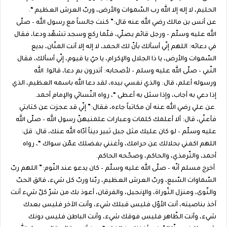
الحليم، لا إله إلا الله رب السّموات والأرض، وربّ العرش العظيم “.
عن أنس بن مالك رضي الله عنه قال:” كنت جالساً مع رسول الله – صلّى
الله عليه وسلّم – ورجل قائم يصلّي، فلّما ركع وسجد تشهّد ودعا، فقال
في دعائه: اللهم إنّي أسألك بأنّ لك الحمد، لا إله إلا أنت المنّان، بديع
السّموات والأرض، يا ذا الجلال والإكرام، يا حيّ يا قيوم، إنّي أسألك، فقال
النّبي – صلّى الله عليه وسلم – لأصحابه: أتدرون بم دعا، قالوا: الله
ورسوله أعلم، قال: والذي نفسي بيده، لقد دعا الله باسمه العظيم، الذي
إذا دعي به أجاب، وإذا سئل به أعطى “، رواه النّسائي والإمام أحمد.
عن علي رضي الله عنه أن مكاتباً جاءه، فقال:” إنّي قد عجزت عن كتابتي
فأعنّي، قال: ألا أعلمك كلمات وعبارات علمنيهنّ رسول الله – صلّى الله
عليه وسلّم – لو كان عليك مثل جبل ثبير ديناً أدّاه الله عنك، قال: قل:
اللهم اكفني بحلالك عن حرامك، وأغنني بفضلك عمّن سواك “، رواه
أحمد، والتّرمذي، والحاكم، وصحّحه الحاكم.
أخرج مسلم أنّه – صلّى الله عليه وسلّم – كان يدعو عند النّوم:” اللهم ربّ
السّماوات السّبع، وربّ العرش العظيم، ربّنا وربّ كل شيء، فالق الحبّ
والنّوى، ومنزل التّوراة، والإنجيل، والفرقان، أعوذ بك من شرّ كلّ شيء أنت
آخذ بناصيته، أنت الأوّل فليس قبلك شيء، وأنت الآخر فليس بعدك
شيء، وأنت الظّاهر فليس فوقك شيء، وأنت الباطن فليس دونك