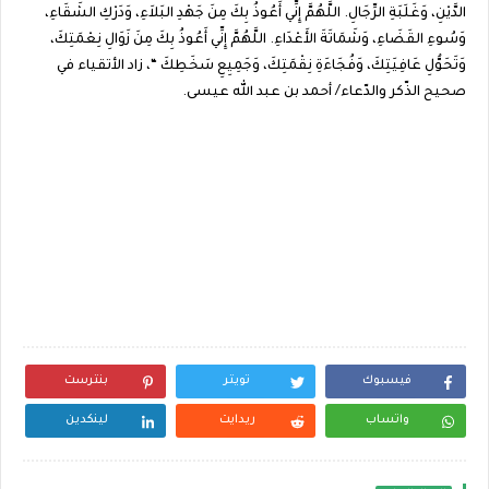
الدَّيْنِ، وَغَلَبَةِ الرِّجَالِ. اللَّهُمَّ إِنِّي أَعُوذُ بِكَ مِنَ جَهْدِ البَلاَءِ، وَدَرْكِ الشَقَاءِ،
وَسُوءِ القَضَاءِ، وَشَمَاتَةَ الأَعْدَاءِ. اللَّهُمَّ إِنِّي أَعُوذُ بِكَ مِنَ زَوَالِ نِعْمَتِكَ،
وَتَحَوُّلِ عَافِيَتِكَ، وَفُجَاءَةِ نِقْمَتِكَ، وَجَمِيِعِ سَخَطِكَ “، زاد الأتقياء في
صحيح الذّكر والدّعاء/ أحمد بن عبد الله عيسى.
فيسبوك
تويتر
بنترست
واتساب
ريدايت
لينكدين