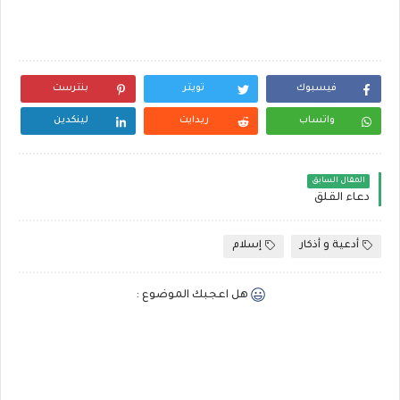
فيسبوك
تويتر
بنترست
واتساب
ريدايت
لينكدين
المقال السابق
دعاء القلق
أدعية و أذكار
إسلام
هل اعجبك الموضوع :