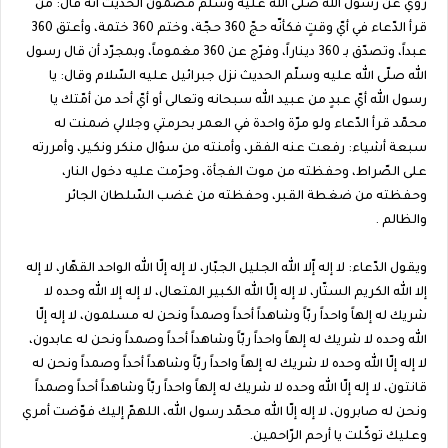
روي عن رسول الله صلّى الله عليه وسلم مضمون الحديث أنّه قال: من
قرأ الدّعاء في أيّ وقتٍ فكأنّه حجّ 360 حجّة، وختم 360 ختمة، وأعتق 360
عبداً، وتصدّق بـ 360 ديناراً، وفرّج عن 360 مغموماً، وبمجرّد أن قال رسول
الله صلّى الله عليه وسلّم الحديث نزل جبرائيل عليه السّلام وقال: يا
رسول الله أيّ عبدٍ من عبيد الله سبحانه وتعالى أو أيّ أحد من أمّتك يا
محمّد قرأ الدّعاء ولو مرّة واحدة في العمر بحرمتي وجلالي ضمنت له
سبعة أشياء: رفعت عنه الفقر، وأمنته من سؤال منكر ونكير، وأمررته
على الصّراط، وحفظته من موت الفجأة، وحرّمت عليه دخول النار،
وحفظته من ضغطة القبر، وحفظته من غضب السّلطان الجائر
والظالم .
ويقول الدّعاء: لا إله إّلا الله الجليل الجبّار، لا إله إلّا الله الواحد القهّار، لا إله
إلا الله الكريم الستّار، لا إله إلّا الله الكبير المتعال، لا إله إلا الله وحده لا
شريك له إلهاً واحداً ربّاً وشاهداً أحداً وصمداً ونحن له مسلمون، لا إله إلّا
الله وحده لا شريك له إلهاً واحداً ربّاً وشاهداً أحداً وصمداً ونحن له عابدون،
لا إله إلّا الله وحده لا شريك له إلهاً واحداً ربّاً وشاهداً أحداً وصمداً ونحن له
قانتون، لا إله إلّا الله وحده لا شريك له إلهاً واحداً ربّاً وشاهداً أحداً وصمداً
ونحن له صابرون، لا إله إلّا الله محمّد رسول الله، اللهمّ إليك فوّضت أمري
وعليك توكّلت يا أرحم الرّاحمين.