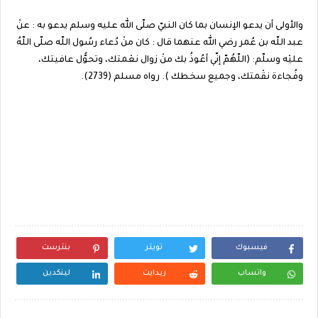
والأولى أن يدعو الإنسان بما كان النبيّ صلّى الله عليه وسلم يدعو به : عنْ
عبد اللّه بن عُمر رضي الله عنهما قال : كان منْ دُعاء رسُول اللّه صلّى اللّهُ
عليْه وسلّم: (اللّهُمّ إنّي أعُوذُ بك منْ زوال نعْمتك، وتحوُّل عافيتك،
وفُجاءة نقْمتك، وجميع سخطك ). رواه مسلم (2739).
فيسبوك
تويتر
بنترست
واتساب
ريدايت
لينكدين