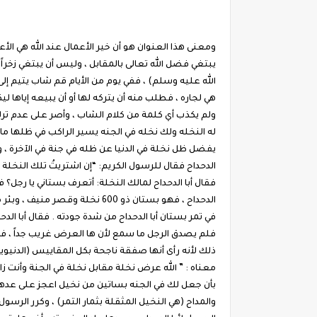
ومعنى هذا العنوان هو أن خير الأعمال عند الله هي الأع
يبتغي فضل الله تعالى بالمقابل ، وليس أن يبتغي زخراً 
الله عليه وسلم) ، ففي يوم من الأيام قم شاب يتيم إل
هي لجاره ، فطلب منه أن يتركه لها أو أن يبيعه إياها ليك
ولم يكذب أي كلمة من كلام الشاب ، وأصر على عدم ترك ال
له النخله ولك نخله في الجنه يسير الراكب في ظلها ما
يفضل ظل نخلة في الدنيا عن ظله في جنة في الآخرة ، وم
الدحداح فقال للرسول الكريم: “إن اشتريتُ تلك النخلة و
فقال أبا الدحداح لمالك النخلة: أتعرف بستاني يا رجل؟ ف
الدحداح ، فهو بستان ذو 600 نخ
في تمر بستان أبا الدحداح من شدة جودته . فقال أبا الد
فلم يصدق الرجل ما سمع لأن ها العرض غريب جداً ، فكي
ذلك لأنه رأى أنها صفقة ناجحة بكل المقاييس (الدنيوية)
معناه : ” الله عرض نخلة مقابل نخلة في الجنة وأنت زا
بأن جعل لك في الجنه بساتين من نخيل اعجز على عدها من
والمداح (هي النخيل المثقلة بثمار التمر) ، وكرر الرس