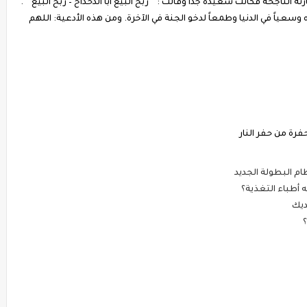
ته الناجحة فكانت سعيدة جداً وقالت : ” ربح البيع أبا الدحداح – ربح البيع ” .
ه وسعياً في الدنيا وطمعاً لدخو الجنة في الآخرة. ومن هذه الأدعية: اللهم
رة من حفر النار
 أطباء التغذية؟