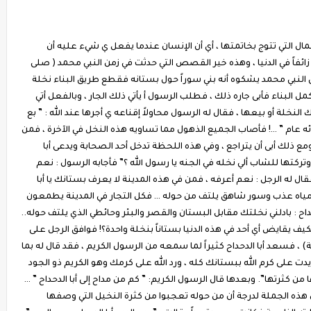
مال التي تتوج بخاتمتها ، أي أن الإنسان عندما يفعل ي شيء عليه أن
زائفاً في الدنيا ، وهذه خير القصص التي حدثت في زمن النبي محمد ( صلى
ى النبي محمد يشكوه أنه بني سوراً حول بستانه فقطع طريق البناء نخلة
مل البناء فأبى جاره ذلك ، فطلب الرسول أ يأتي ذلك الجار ، وبالفعل أتي
نخلة أو بيعها ، فقال له الرسول محاولاً إقناعه ي أجرها عند الله : ” بع
ئه عام ” …! فأصاب الجميع الذهول مما تساويه هذه النخل في الآخرة ، فمن
ع ذلك أبى أن يتراجع ، وفي هذه اللحظة تدخل أحد الصحابة ويدعى أبا
تركتها للشاب ألي نخله في الجنه يا رسول الله ؟” فأجابه الرسول : نعم
قال له الرجل : نعم أعرفه ، فمن في هذه المدينة لا يعرف بستانك يا أبا
لة وقصر منيف ، وبئر مياه عذب وسور شاهق يلتف من حوله … فكل التجار في المدينة يطمعون
حداح : بادلني نخلتك مقابل البستان والقصر والبئر وحائطي الذي يلتف حوله..
ف يقايض أي أحد في هذه الدنيا بستاناً بنخلة واحدة؟! فوافق الرجل على
 ، فسعد أبا الدحداح كثيراً لما سمعه من الرسول الكريم ، فقد قال له بما
يدت على كرم الله ببستانك كله ، ورد الله على كرمك وهو الكريم ذو الجود
 كثرتها”. وبعدها قال الرسول الكريم: ” كم من مداح إلى أبا الدحداح ” …
ول هذه الجملة لدرجة أن من حوله تعجبوا من كثرة النخيل التي وصفها