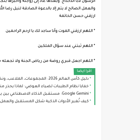
الرسول لأبا الدحداح. وبعدها عاد إلى زوجته وأخبرها بتجار
والعمل الصالح لا يتم إلا بالدعوة الصادقة لنيل رضا الل
ارزقني حسن الخاتمة
* اللهم ارزقني الموت وأنا ساجد لك يا ارحم الراحمين
* اللهم ثبتني عند سؤال الملكين
* اللهم اجعل قبري روضة من رياض الجنة ولا تجعله حف
اقرا ايضا
دليل كأس العالم 2026: المجموعات، الملاعب، ونظام البطولة الجديد
خفايا نظام الطيبات لضياء العوضي: لماذا يحذر منه
Google Gemini: مستقبل الذكاء الاصطناعي بين يديك
كيف تُغير الأدوات الذكية شكل المستقبل والعمل؟