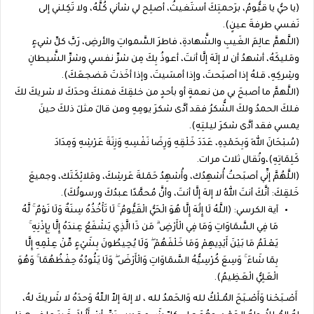
(يا حيُّ يا قيُّومُ، برَحمتِكَ أستَغيثُ، أصلِح لي شأني كُلَّهُ، ولا تَكِلني إلى
نَفسي طرفةَ عينٍ).
(اللَّهمَّ عالِمَ الغَيبِ والشَّهادةِ، فاطرَ السَّمواتِ والأرضِ، رَبَّ كلِّ شيءٍ
ومَليكَهُ، أشهدُ أن لا إلَهَ إلَّا أنتَ، أعوذُ بِكَ مِن شرِّ نفسي وشرِّ الشَّيطانِ
وشِركِهِ، قلهُ إذا أصبَحتَ، وإذا أمسَيتَ، وإذا أخَذتَ مَضجعَكَ).
(اللَّهمَّ ما أصبحَ بي من نعمةٍ أو بأحدٍ من خلقِكَ فمنكَ وحدَكَ لا شريكَ لكَ
فلكَ الحمدُ ولكَ الشُّكرُ فقد أدَّى شكرَ يومِهِ ومن قالَ مثلَ ذلكَ حينَ
يمسي فقد أدَّى شكرَ ليلتِهِ).
(سُبْحَانَ اللهِ وَبِحَمْدِهِ، عَدَدَ خَلْقِهِ وَرِضَا نَفْسِهِ وَزِنَةَ عَرْشِهِ وَمِدَادَ
كَلِمَاتِهِ)،وتُقال ثلاث مرات.
(اللَّهُمَّ إنِّي أصبَحتُ أُشهِدُك، وأُشهِدُ حَمَلةَ عَرشِكَ، ومَلائِكَتَك، وجميعَ
خَلقِكَ: أنَّكَ أنتَ اللهُ لا إلهَ إلَّا أنتَ، وأنَّ مُحمَّدًا عبدُكَ ورسولُكَ).
آية الكرسي: (اللَّهُ لَا إِلَٰهَ إِلَّا هُوَ الْحَيُّ الْقَيُّومُ ۚ لَا تَأْخُذُهُ سِنَةٌ وَلَا نَوْمٌ ۚ لَّهُ
مَا فِي السَّمَاوَاتِ وَمَا فِي الْأَرْضِ ۗ مَن ذَا الَّذِي يَشْفَعُ عِندَهُ إِلَّا بِإِذْنِهِ ۚ
يَعْلَمُ مَا بَيْنَ أَيْدِيهِمْ وَمَا خَلْفَهُمْ ۖ وَلَا يُحِيطُونَ بِشَيْءٍ مِّنْ عِلْمِهِ إِلَّا
بِمَا شَاءَ ۚ وَسِعَ كُرْسِيُّهُ السَّمَاوَاتِ وَالْأَرْضَ ۖ وَلَا يَئُودُهُ حِفْظُهُمَا ۚ وَهُوَ
الْعَلِيُّ الْعَظِيمُ).
أَصْـبَحْنا وَأَصْـبَحَ المُـلْكُ لله وَالحَمدُ لله ، لا إلهَ إلاّ اللّهُ وَحدَهُ لا شَريكَ لهُ،