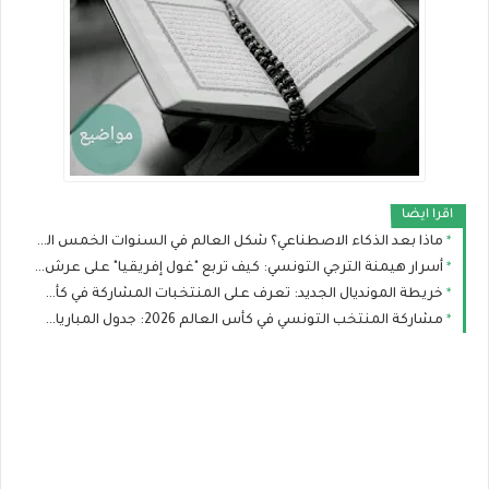
اقرا ايضا
ماذا بعد الذكاء الاصطناعي؟ شكل العالم في السنوات الخمس القادمة
أسرار هيمنة الترجي التونسي: كيف تربع "غول إفريقيا" على عرش الألقاب؟
خريطة المونديال الجديد: تعرف على المنتخبات المشاركة في كأس العالم ومن المرشح للقب؟
مشاركة المنتخب التونسي في كأس العالم 2026: جدول المباريات، التشكيلة، وحظوظ النسور