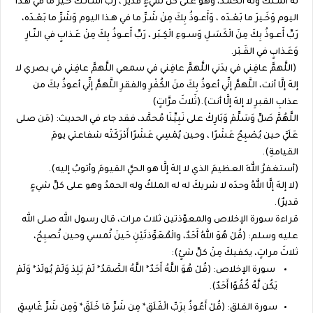
لهُ المُـلكُ ولهُ الحَمْـد، وهُوَ على كلّ شَيءٍ قدير ، رَبِّ أسْـأَلُـكَ خَـيرَ ما في هـذا
اليوم وَخَـيرَ ما بَعْـدَه ، وَأَعـوذُ بِكَ مِنْ شَـرِّ ما في هـذا اليوم وَشَرِّ ما بَعْـدَه،
رَبِّ أَعـوذُ بِكَ مِنَ الْكَسَـلِ وَسـوءِ الْكِـبَر ، رَبِّ أَعـوذُ بِكَ مِنْ عَـذابٍ في النّـارِ
وَعَـذابٍ في القَـبْر.
(اللَّهمَّ عافِني في بدَني اللَّهمَّ عافِني في سمعي اللَّهمَّ عافِني في بصري لا
إلهَ إلَّا أنت، اللَّهمَّ إنِّي أعوذُ بِكَ منَ الكُفْرِ والفقرِ اللَّهمَّ إنِّي أعوذُ بكَ من
عذابِ القبرِ لا إلهَ إلَّا أنت).(ثَلاثَ مرَّاتٍ)
اللَّهُمَّ صَلِّ وَسَلِّمْ وَبَارِكْ على نَبِيِّنَا مُحمَّد، فقد جاء في الحديث: (مَن صلى
عَلَيَّ حين يُصْبِحُ عَشْرًا ، وحين يُمْسِي عَشْرًا أَدْرَكَتْه شفاعتي يومَ
القيامةِ).
(أستغفرُ اللهَ العظيمَ الذي لا إلهَ إلَّا هو الحيَّ القيومَ وأتوبُ إليه).
(لا إلهَ إلَّا اللهُ وحدَه لا شريكَ له له الملكُ وله الحمدُ وهو على كلِّ شيءٍ
قديرٌ).
قراءة سورة الإخلاص والمعوّذتين ثلاث مرات، قال رسول الله صلى الله
عليه وسلم: (قُلْ هُوَ اللهُ أَحَدٌ، والْمُعَوِّذتَيْنِ حَينَ تُمسي وحين تُصبِحُ،
ثلاثَ مراتٍ، يكفيكَ مِنْ كلِّ شئٍ):
سورة الإخلاص: (قُلْ هُوَ اللَّهُ أَحَدٌ* اللَّهُ الصَّمَدُ* لَمْ يَلِدْ وَلَمْ يُولَدْ* وَلَمْ
يَكُن لَّهُ كُفُوًا أَحَدٌ).
سورة الفلق: (قُلْ أَعُوذُ بِرَبِّ الْفَلَقِ* مِن شَرِّ مَا خَلَقَ* وَمِن شَرِّ غَاسِقٍ