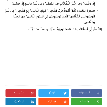
إِذَا وَقَبَ* وَمِن شَرِّ النَّفَّاثَاتِ فِي الْعُقَدِ* وَمِن شَرِّ حَاسِدٍ إِذَا حَسَدَ).
سورة الناس: (قُلْ أَعُوذُ بِرَبِّ النَّاسِ* مَلِكِ النَّاسِ* إِلَٰهِ النَّاسِ* مِن شَرِّ
الْوَسْوَاسِ الْخَنَّاسِ* الَّذِي يُوَسْوِسُ فِي صُدُورِ النَّاسِ* مِنَ الْجِنَّةِ
وَالنَّاسِ).
(اللَّهمَّ إنِّي أسألُكَ عِلمًا نافعًا ورزقًا طيِّبًا وعملًا متقبَّلًا).
فيسبوك
تويتر
بنترست
واتساب
ريدايت
لينكدين