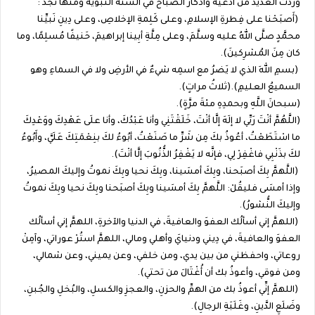
وردت العديد من أدعية وأذكار الصباح في السنة النبوية ومنها نجد :
(أَصبَحْنا على فِطرةِ الإسلامِ، وعلى كَلِمةِ الإخلاصِ، وعلى دِينِ نَبيِّنا
محمَّدٍ صلَّى اللهُ عليه وسلَّمَ، وعلى مِلَّةِ أبِينا إبراهيمَ، حَنيفًا مُسلِمًا، وما
كان مِنَ المُشرِكينَ).
(بسمِ اللهِ الذي لا يَضرُ مع اسمِه شيءٌ في الأرضِ ولا في السماءِ وهو
السميعُ العليمِ).(ثلاثُ مراتٍ).
(سبحانَ اللَّهِ وبحمدِهِ مئةَ مرَّةٍ).
(اللَّهُمَّ أنْتَ رَبِّي لا إلَهَ إلَّا أنْتَ، خَلَقْتَنِي وأنا عَبْدُكَ، وأنا علَى عَهْدِكَ ووَعْدِكَ
ما اسْتَطَعْتُ، أعُوذُ بكَ مِن شَرِّ ما صَنَعْتُ، أبُوءُ لكَ بنِعْمَتِكَ عَلَيَّ، وأَبُوءُ
لكَ بذَنْبِي فاغْفِرْ لِي، فإنَّه لا يَغْفِرُ الذُّنُوبَ إلَّا أنْتَ).
(اللَّهمَّ بِكَ أصبَحنا، وبِكَ أمسَينا، وبِكَ نحيا وبِكَ نموتُ وإليكَ المصيرُ،
وإذا أمسَى فليقُلْ: اللَّهمَّ بِكَ أمسَينا وبِكَ أصبَحنا وبِكَ نحيا وبِكَ نموتُ
وإليكَ النُّشورُ).
(اللهمَّ إني أسألُك العفوَ والعافيةَ، في الدنيا والآخرةِ، اللهمَّ إني أسألُك
العفوَ والعافيةَ، في دِيني ودنيايَ وأهلي ومالي، اللهمَّ استُرْ عوراتي، وآمِنْ
روعاتي، واحفظني من بين يدي، ومن خلفي، وعن يميني، وعن شمالي،
ومن فوقي، وأعوذُ بك أن أُغْتَالَ من تحتي).
(اللهمَّ إنِّي أعوذُ بك من الهمِّ والحزنِ، والعجزِ والكسلِ، والبُخلِ والجُبنِ،
وضَلَعِ الدَّينِ، وغَلَبَةِ الرجالِ).